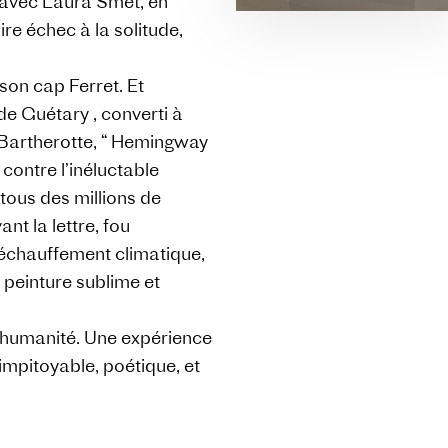
re avec Laura Smet, en
ire échec à la solitude,
 son cap Ferret. Et
de Guétary , converti à
 Bartherotte, “ Hemingway
 contre l’inéluctable
tous des millions de
nt la lettre, fou
réchauffement climatique,
e peinture sublime et
l’humanité. Une expérience
 impitoyable, poétique, et