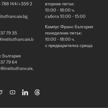
6 788 144/+359 2
вторник-петък:
10:00 - 18:00 ч.
itutfrancais.bg
събота 10:00 - 15:00
Кампус Франс България
937 79 35
понеделник-петък:
nstitutfrancais.b
10:00 - 18:00 ч.
с предварителна среща
с България
937 79 64
institutfrancais.