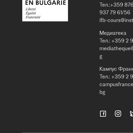
Тел.:+359 87
937 79 61/56
ifb-cours@inst
Медиатека
Тел.: +359 2 
mediatheque@i
g
Кампус Фран
Тел.: +359 2 
campusfrance@
bg