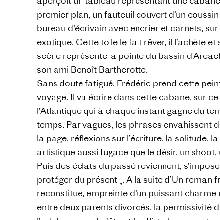
aperçoit un tableau représentant une cabane,
premier plan, un fauteuil couvert d’un coussin
bureau d’écrivain avec encrier et carnets, su
exotique. Cette toile le fait rêver, il l’achète et 
scène représente la pointe du bassin d’Arcacho
son ami Benoît Bartherotte.
Sans doute fatigué, Frédéric prend cette pein
voyage. Il va écrire dans cette cabane, sur c
l’Atlantique qui à chaque instant gagne du terra
temps. Par vagues, les phrases envahissent d
la page, réflexions sur l’écriture, la solitude, 
artistique aussi fugace que le désir, un shoot
Puis des éclats du passé reviennent, s’imposen
protéger du présent „. A la suite d’Un roman fr
reconstitue, empreinte d’un puissant charme n
entre deux parents divorcés, la permissivité 