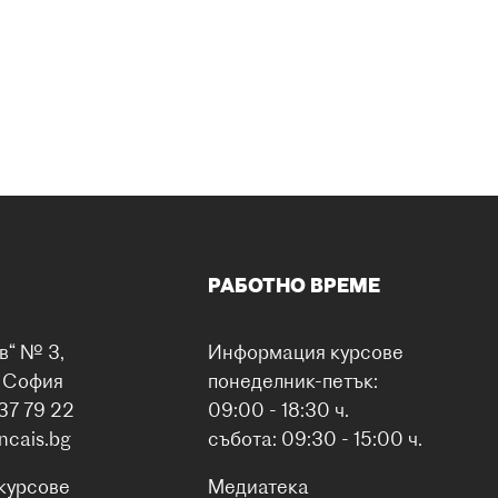
РАБОТНО ВРЕМЕ
в“ № 3,
Информация курсове
0 София
понеделник-петък:
37 79 22
09:00 - 18:30 ч.
ancais.bg
събота: 09:30 - 15:00 ч.
курсове
Медиатека