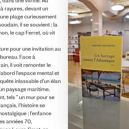
 dans une vitrine. Au
 à rayures, devant un
r une plage curieusement
soudain, il se souvient : la
n, le cap Ferret, où vit
ture pour une invitation au
e bureau. Face à
in, il voit remonter le
’abord l’espace mental et
la quête inlassable d’un élan
, un paysage maritime.
t, tels “ un mur pour se
ançais, l’histoire se
ostalgique : l’enfance
des années 70,