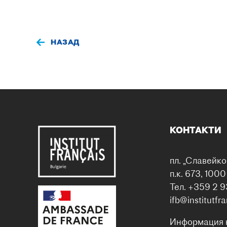
НАЗАД
КОНТАКТИ
пл. „Славейко
п.к. 673, 100
Тел. +359 2 9
ifb@institutfr
Информация 