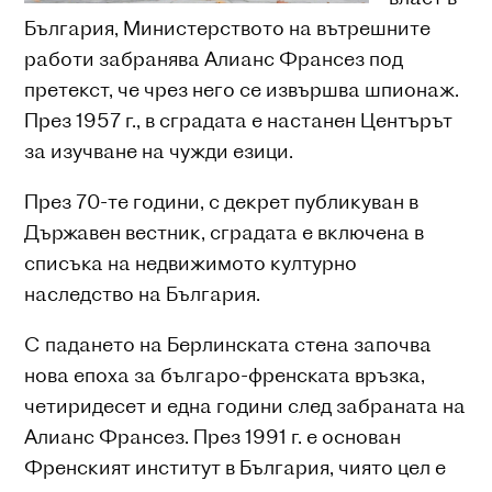
България, Министерството на вътрешните
работи забранява Алианс Франсез под
претекст, че чрез него се извършва шпионаж.
През 1957 г., в сградата е настанен Центърът
за изучване на чужди езици.
През 70-те години, с декрет публикуван в
Държавен вестник, сградата е включена в
списъка на недвижимото културно
наследство на България.
С падането на Берлинската стена започва
нова епоха за българо-френската връзка,
четиридесет и една години след забраната на
Алианс Франсез. През 1991 г. е основан
Френският институт в България, чиято цел е