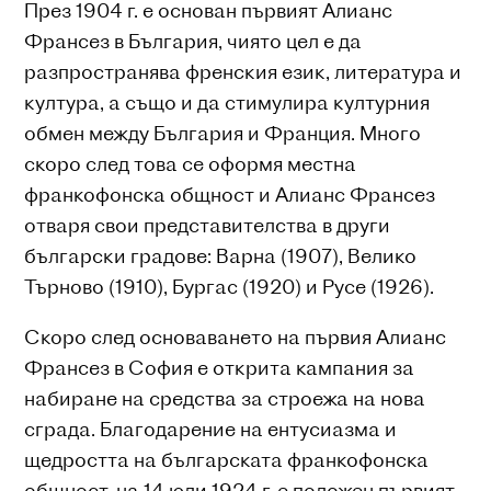
През 1904 г. е основан първият Алианс
Франсез в България, чиято цел е да
разпространява френския език, литература и
култура, а също и да стимулира културния
обмен между България и Франция. Много
скоро след това се оформя местна
франкофонска общност и Алианс Франсез
отваря свои представителства в други
български градове: Варна (1907), Велико
Търново (1910), Бургас (1920) и Русе (1926).
Скоро след основаването на първия Алианс
Франсез в София е открита кампания за
набиране на средства за строежа на нова
сграда. Благодарение на ентусиазма и
щедростта на българската франкофонска
общност, на 14 юли 1924 г. е положен първият