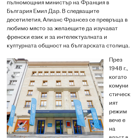
пълномощния министър на Франция в
България Емил Дар. В следващите
десетилетия, Алианс Франсез се превръща в
любимо място за желаещите да изучават
френски език и за интелектуалната и
културната общност на българската столица.
През
1948 г.,
когато
комуни
стическ
ият
режим
вече е
на
власт в