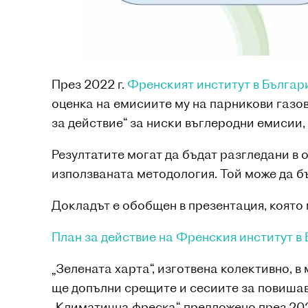
През 2022 г.
Френският институт в Българ
оценка на емисиите му на парникови газове
за действие“ за ниски въглеродни емисии
Резултатите могат да бъдат разгледани в 
използваната методология. Той може да бъ
Докладът е обобщен в презентация, която
План за действие на Френския институт в
„Зелената харта“, изготвена колективно, 
ще допълни срещите и сесиите за повишав
„Климатична фреска“, предложено през 202