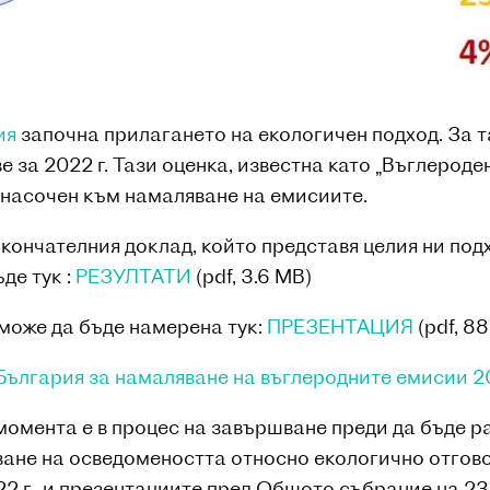
ия
започна прилагането на екологичен подход. За т
 за 2022 г. Тази оценка, известна като „Въглероде
, насочен към намаляване на емисиите.
окончателния доклад, който представя целия ни под
де тук :
РЕЗУЛТАТИ
(pdf, 3.6 MB)
 може да бъде намерена тук:
ПРЕЗЕНТАЦИЯ
(pdf, 88
 България за намаляване на въглеродните емисии 
в момента е в процес на завършване преди да бъде 
ане на осведомеността относно екологично отгов
2 г., и презентациите пред Общото събрание на 23