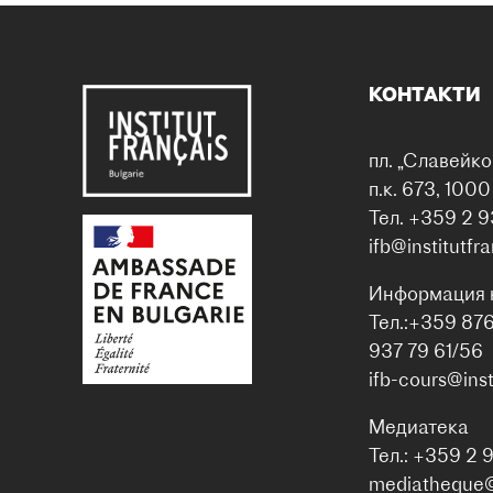
КОНТАКТИ
пл. „Славейко
п.к. 673, 100
Тел. +359 2 9
ifb@institutfr
Информация 
Тел.:+359 87
937 79 61/56
ifb-cours@inst
Медиатека
Тел.: +359 2 
mediatheque@i