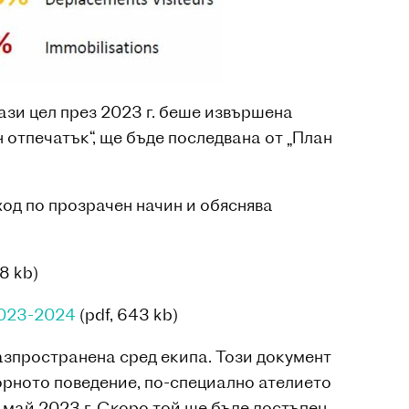
ази цел през 2023 г. беше извършена
н отпечатък“, ще бъде последвана от „План
ход по прозрачен начин и обяснява
8 kb)
2023-2024
(pdf, 643 kb)
разпространена сред екипа. Този документ
орното поведение, по-специално ателието
 май 2023 г. Скоро той ще бъде достъпен