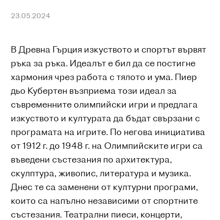
23.05.2024
В Древна Гърция изкуството и спортът вървят
ръка за ръка. Идеалът е бил да се постигне
хармония чрез работа с тялото и ума. Пиер
дьо Кубертен възприема този идеал за
съвременните олимпийски игри и предлага
изкуството и културата да бъдат свързани с
програмата на игрите. По негова инициатива
от 1912 г. до 1948 г. на Олимпийските игри са
въведени състезания по архитектура,
скулптура, живопис, литература и музика.
Днес те са заменени от културни програми,
които са напълно независими от спортните
състезания. Театрални пиеси, концерти,