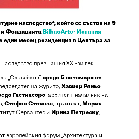
турно наследство“, който се състоя на 9
и Фондацията
BilbaoArte- Испания
е един месец резиденция в Центъра за
 наследство през нашия XXI-ви век.
ла „Славейков“,
сряда 5 октомври от
председател на журито,
Хавиер Ряньо
,
едо Гастиасоро
, архитект, началник на
ф,
Стефан Стоянов
, архитект,
Мария
ститут Сервантес и
Ирина Петреску
,
от европейския форум „Архитектура и