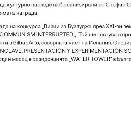
 да културно наследство“, реализирани от Стефан С
лямата награда.
да на конкурса „Визии за Бузлуджа през XXI-ви ве
 COMMUNISM INTERRUPTED „. Той ще гостува в про
ти в BilbaoArte, северната част на Испания. Спец
 “ENCLAVE, PRESENTACIÓN Y EXPERIMENTACIÓN SOB
един месец в резиденцията „WATER TOWER“ в Бълга