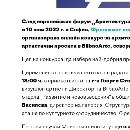
След европейския форум „Архитектура и 
и 10 юни 2022 г. в София,
Френският инс
организираха онлайн конкурс за архите
артистични проекти в BilbaoArte, север
Цел на конкурса: да избере най-добрия пр
Церемонията по връчването на наградата щ
18:00 ч.
в присъствието на
г-н Георги Ст
визуален артист и Директор на BilbaoArte
отдела „Развитие и нововъведения“ в общ
Василева
, директор на галерия „Структур
аташе по културното сътрудничество, Фре
По този случай Френският институт ще из