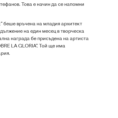
тефанов. Това е начин да се напомни
к“ беше връчена на младия архитект
дължение на един месец в творческа
иална награда бе присъдена на артиста
RE LA GLORIA“. Той ще има
рия.