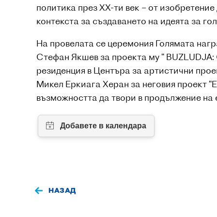
политика през XX-ти век – от изобретение
контекста за създаването на идеята за го
На провелата се церемония Голямата награ
Стефан Якшев за проекта му “ BUZLUDJA:
резиденция в Центъра за артистични проек
Микел Еркиага Херан за неговия проект
възможността да твори в продължение на 
НАЗАД