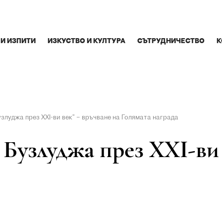
 И ИЗПИТИ
ИЗКУСТВО И КУЛТУРА
СЪТРУДНИЧЕСТВО
К
узлуджа през XXI-ви век“ – връчване на Голямата награда
 Бузлуджа през XXI-ви 