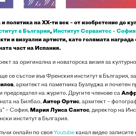
политика на XX-ти век – от изобретение до кул
титут в България
,
Институт Сервантес – София
кти и визуални артисти, като голямата награда 
ната част на Испания.
оект за оригинална и новаторска визия за културно
е се състои във Френския институт в България, за
оилов
, архитект на паметника Бузлуджа и почетен 
 и председател на журито. Другите членове са
Алфр
ината на Билбао,
Аитор Ортис
, архитект – фотогра
а“ – София,
Мария Луиса Сантос
, директор на Ин
нски институт в България.
лъчи онлайн по своя
Youtube
канал видео записите 