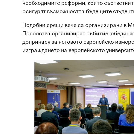
необходимите реформи, които съответните
осигурят възможността бъдещите студенти
Подобни срещи вече са организирани в Мад
Посолства организират събитие, обединяв
допринася за неговото европейско измере
изграждането на европейското университ