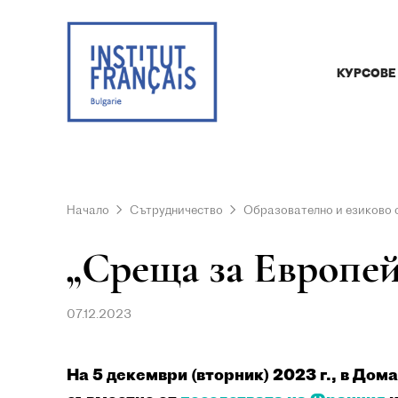
КУРСОВЕ
Начало
Сътрудничество
Образователно и езиково 
„Среща за Европейс
07.12.2023
На 5 декември (вторник) 2023 г., в До