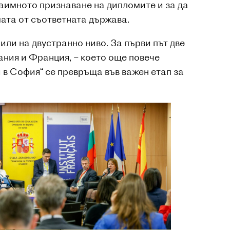
аимното признаване на дипломите и за да
ата от съответната държава.
или на двустранно ниво. За първи път две
ния и Франция, – което още повече
 в София“ се превръща във важен етап за