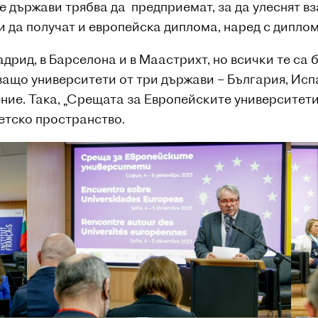
 държави трябва да предприемат, за да улеснят вз
 да получат и европейска диплома, наред с диплом
рид, в Барселона и в Маастрихт, но всички те са б
ащо университети от три държави – България, Испа
ние. Така, „Срещата за Европейските университети
етско пространство.