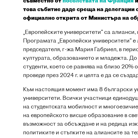
съвместно от
посолствата на Франция
и
това събитие даде среща на делегации 
официално открита от Министъра на обр
„Европейските университети“ са алианси,
Програмата „Европейски университети“ е
председателя, г-жа Мария Габриел, в пери
културата, образованието и младежта. Д
студенти, което се равнява на близо 20% 
проведе през 2024 г. и целта е да се съз
Към настоящия момент има 8 български ун
университети. Всички участници единодуш
на студентската мобилност и многоезичие
на европейското висше образование в све
възможност за обсъждане и на редица изк
политиките и стъпките на алиансите за т