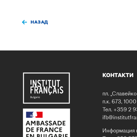
НАЗАД
КОНТАКТИ
пл. „Славейко
п.к. 673, 100
Тел. +359 2 9
ifb@institutfr
Информация 