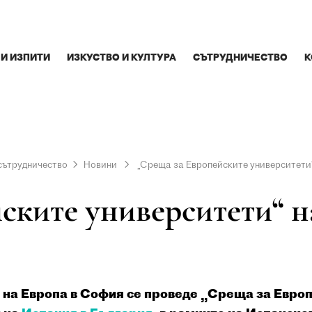
 И ИЗПИТИ
ИЗКУСТВО И КУЛТУРА
СЪТРУДНИЧЕСТВО
К
сътрудничество
Новини
„Среща за Европейските университети“
ките университети“ на
ма на Европа в София се проведе „Среща за Евр