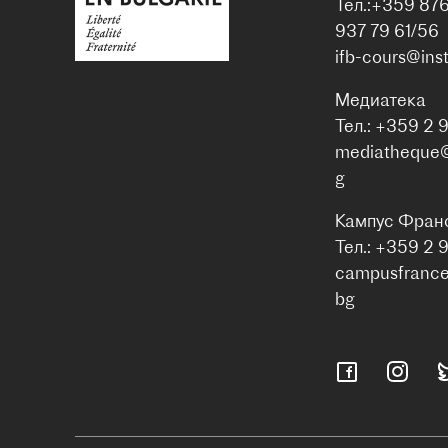
Тел.:+359 87
937 79 61/56
ifb-cours@inst
Медиатека
Тел.: +359 2 
mediatheque@i
g
Кампус Фран
Тел.: +359 2 
campusfrance@
bg