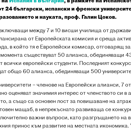
 на
Испания в България
, в рамките на Испанско
от 24 български, испански и френски универси
азованието и науката, проф. Галин Цоков.
 включващи между 7 и 10 висши училища от държав
 лансирана от Европейската комисия и среща акти
ода, в който тя е Европейски комисар, отговарящ з
о момента съществуват 50 алианса, обединяващи 4
от всички европейски студенти. Последният конкур
дадат общо 60 алианса, обединяващи 500 университе
иверситети – членове на Европейски алианси, 7 от
но оценяват значимия интерес от членството си в 
то, а също са основен лост за повишаване на атра
товен мащаб, в непрекъснато развиваща се конкур
лючително важни въпроси, като разгръщането на в
ехния принос към развитие на местната икономика.