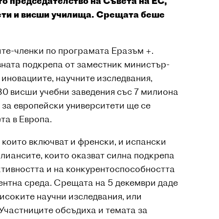
то председателство на Съвета на ЕС,
тети и висши училища. Срещата беше
ите-членки по програмата Еразъм +.
вната подкрепа от заместник министър-
а иновациите, научните изследвания,
30 висши учебни заведения със 7 милиона
с за европейски университети ще се
та в Европа.
 които включват и френски, и испански
алиансите, които оказват силна подкрепа
ктивността и на конкурентоспособността
ентна среда. Срещата на 5 декември даде
исоките научни изследвания, или
 Участниците обсъдиха и темата за