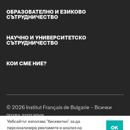
ОБРАЗОВАТЕЛНО И ЕЗИКОВО
СЪТРУДНИЧЕСТВО
НАУЧНО И УНИВЕРСИТЕТСКО
СЪТРУДНИЧЕСТВО
КОИ СМЕ НИЕ?
© 2026 Institut Français de Bulgarie – Всички
права запазени.
Уебсайтът използва “бисквитки”, за да
OK
БИСКВИТКИ
персонализира рекламите и анализ на