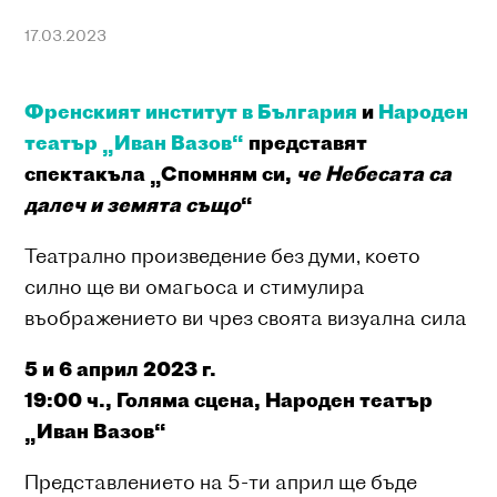
17.03.2023
Френският институт в България
и
Народен
театър „Иван Вазов“
представят
спектакъла „Спомням си,
че Небесата са
далеч и земята също
“
Театрално произведение без думи, което
силно ще ви омагьоса и стимулира
въображението ви чрез своята визуална сила
5 и 6 април 2023 г.
19:00 ч., Голяма сцена, Народен театър
„Иван Вазов“
Представлението на 5-ти април ще бъде