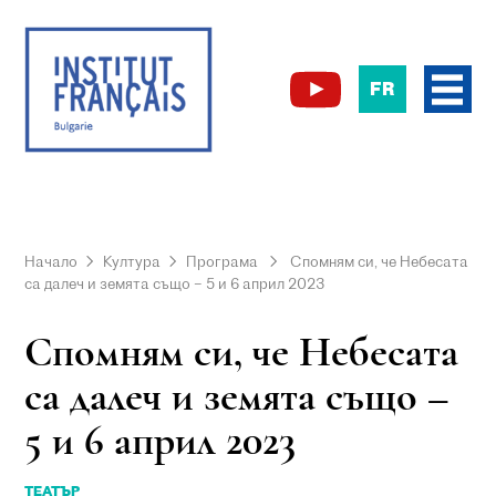
FR
Начало
Култура
Програма
Спомням си, че Небесата
са далеч и земята също – 5 и 6 април 2023
Спомням си, че Небесата
са далеч и земята също –
5 и 6 април 2023
ТЕАТЪР