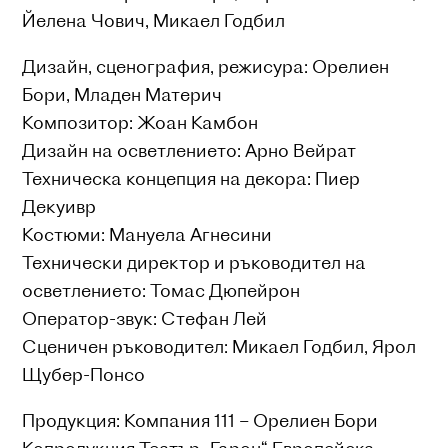
Йелена Чович, Микаел Годбил
Дизайн, сценография, режисура: Орелиен
Бори, Младен Материч
Композитор: Жоан Камбон
Дизайн на осветлението: Арно Вейрат
Техническа концепция на декора: Пиер
Декуивр
Костюми: Мануела Агнесини
Технически директор и ръководител на
осветлението: Томас Дюпейрон
Оператор-звук: Стефан Лей
Сценичен ръководител: Микаел Годбил, Ярол
Щубер-Понсо
Продукция: Компания 111 – Орелиен Бори