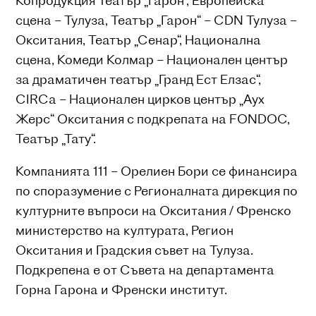
Копродукция Театър „Гарон“, Европейска
сцена – Тулуза, Театър „Гарон“ – CDN Тулуза –
Окситания, Театър „Сенар“, Национална
сцена, Комеди Колмар – Национален център
за драматичен театър „Гранд Ест Елзас“,
CIRCa – Национален цирков център „Аух
Жерс“ Окситания с подкрепата на FONDOC,
Театър „Тату“.
Компанията 111 – Орелиен Бори се финансира
по споразумение с Регионалната дирекция по
културните въпроси на Окситания / Френско
министерство на културата, Регион
Окситания и Градския съвет на Тулуза.
Подкрепена е от Съвета на департамента
Горна Гарона и Френски институт.