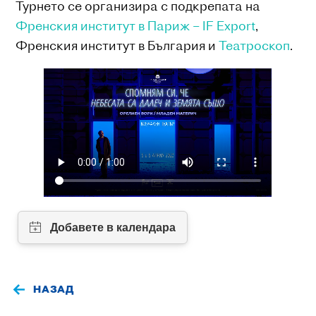
Турнето се организира с подкрепата на
Френския институт в Париж – IF Export
,
Френския институт в България и
Театроскоп
.
НАЗАД