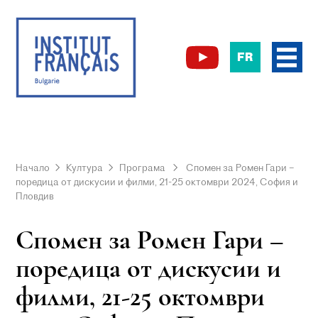
FR
Начало
Култура
Програма
Спомен за Ромен Гари –
поредица от дискусии и филми, 21-25 октомври 2024, София и
Пловдив
Спомен за Ромен Гари –
поредица от дискусии и
филми, 21-25 октомври