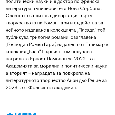
политически науки и е доктор по френска
литература в университета Нова Сорбона.
След като защитава дисертация върху
творчеството на Ромен Гари и съдейства за
нейното издаване в колекцията „Плеяда“, той
публикува трилогия романи, озаглавена
„Господин Ромен Гари“, издадена от Галимар в
колекция „Бяла“. Първият том получава
наградата Ернест Лемонон за 2022 г. от
Академията за морални и политически науки,
а вторият – наградата за подкрепа на
литературното творчество Анри дьо Рение за
2023 г. от Френската академия.