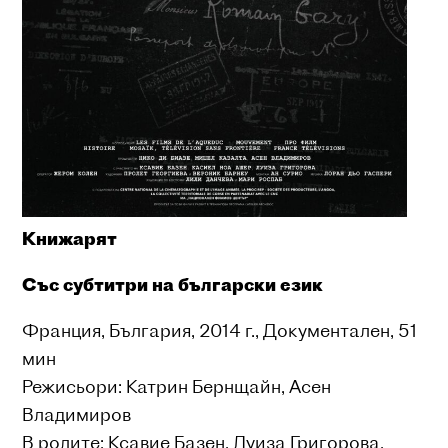
Книжарят
Със субтитри на български език
Франция, България, 2014 г., Документален, 51
мин
Режисьори: Катрин Бернщайн, Асен
Владимиров
В ролите: Ксавие Базен, Луиза Григорова,