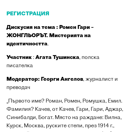
РЕГИСТРАЦИЯ
Дискусия на тема : Ромен Гари –
ЖОНГЛЬОРЪТ. Мистерията на
идентичността
.
Участник
:
Агата Тушинска
, полска
писателка
Модератор: Георги Ангелов
, журналист и
преводач
„Първото име? Роман, Ромен, Ромушка, Емил.
Фамилия? Качев, от Качев, Гари, Гари, Аджар,
Синибалди, Богат. Място на раждане: Вилна,
Курск, Москва, руските степи, през 1914 г.,