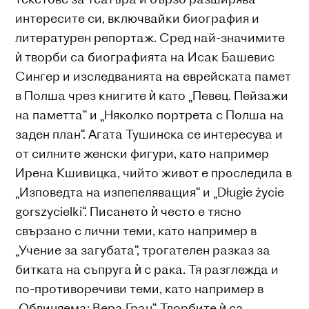
интересите си, включвайки биография и
литературен репортаж. Сред най-значимите
ѝ творби са биографията на Исак Башевис
Сингер и изследванията на еврейската памет
в Полша чрез книгите ѝ като „Певец. Пейзажи
на паметта“ и „Няколко портрета с Полша на
заден план“. Агата Тушинска се интересува и
от силните женски фигури, като например
Ирена Кшивицка, чийто живот е проследила в
„Изповедта на изпепеляващия“ и „Długie życie
gorszycielki“. Писането ѝ често е тясно
свързано с лични теми, като например в
„Учение за загубата“, трогателен разказ за
битката на съпруга ѝ с рака. Тя разглежда и
по-противоречиви теми, като например в
„Обвиняема: Вера Гран“. Творбите ѝ са