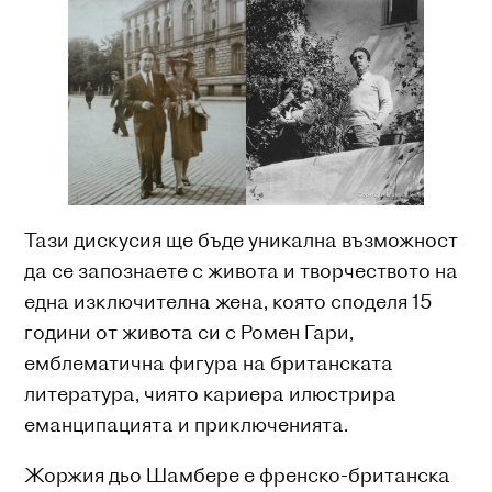
Тази дискусия ще бъде уникална възможност
да се запознаете с живота и творчеството на
една изключителна жена, която споделя 15
години от живота си с Ромен Гари,
емблематична фигура на британската
литература, чиято кариера илюстрира
еманципацията и приключенията.
Жоржия дьо Шамбере е френско-британска