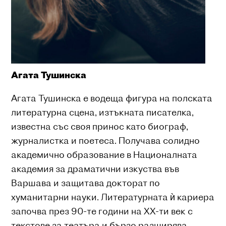
Агата Тушинска
Агата Тушинска е водеща фигура на полската
литературна сцена, изтъкната писателка,
известна със своя принос като биограф,
журналистка и поетеса. Получава солиднo
академично образование в Националната
академия за драматични изкуства във
Варшава и защитава докторат по
хуманитарни науки. Литературната ѝ кариера
започва през 90-те години на ХХ-ти век с
текстове за театъра и бързо разширява