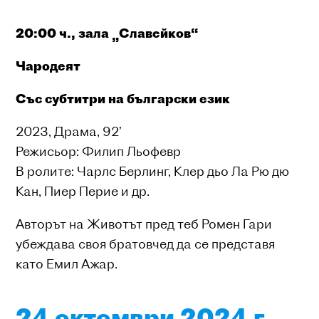
20
:
00
ч.
,
зала „Славейков“
Чародеят
Със субтитри на български език
2023, Драма, 92’
Режисьор: Филип Льофевр
В ролите: Чарлс Берлинг, Клер дьо Ла Рю дю
Кан, Пиер Перие и др.
Авторът на Животът пред теб Ромен Гари
убеждава своя братовчед да се представя
като Емил Ажар.
24 октомври 2024 г.,