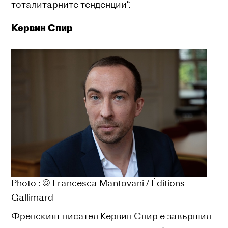
тоталитарните тенденции“.
Кервин Спир
Photo : © Francesca Mantovani / Éditions
Gallimard
Френският писател Кервин Спир е завършил