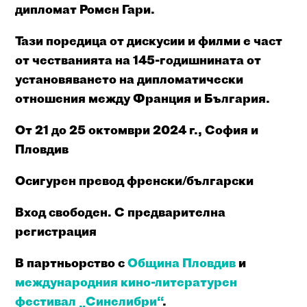
дипломат Ромен Гари.
Тази поредица от дискусии и филми е част
от честванията на 145-годишнината от
установяването на дипломатически
отношения между Франция и България.
От 21 до 25 октомври 2024 г., София и
Пловдив
Осигурен превод френски/български
Вход свободен. С предварителна
регистрация
В партньорство с
Община Пловдив
и
международния кино-литературен
фестивал „Синелибри“
.