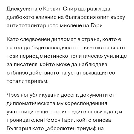
Дискусията с Кервин Спир ще разгледа
дълбокото влияние на българския опит върху
антитоталитарното мислене на Гари
Като следвоенен дипломат в страна, която е
на път да бъде завладяна от съветската власт,
този период е истинско политическо училище
за писателя, който може да наблюдава
отблизо действието на установяващия се
тоталитаризъм.
Чрез непубликувани досега документи от
дипломатическата му кореспонденция
участниците ще открият един ясновиждащ и
проницателен Ромен Гари, който описва
България като „абсолютен триумф на