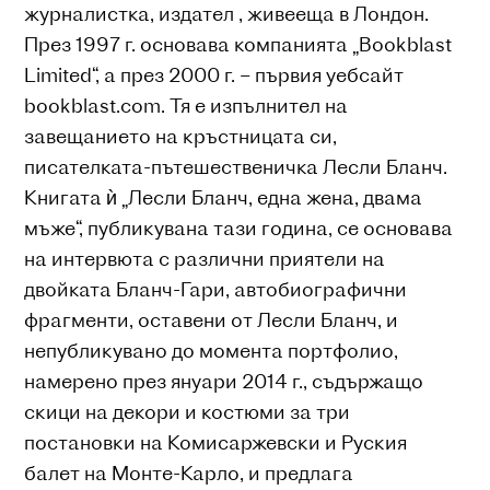
журналистка, издател , живееща в Лондон.
През 1997 г. основава компанията „Bookblast
Limited“, а през 2000 г. – първия уебсайт
bookblast.com. Тя е изпълнител на
завещанието на кръстницата си,
писателката-пътешественичка Лесли Бланч.
Книгата ѝ „Лесли Бланч, една жена, двама
мъже“, публикувана тази година, се основава
на интервюта с различни приятели на
двойката Бланч-Гари, автобиографични
фрагменти, оставени от Лесли Бланч, и
непубликувано до момента портфолио,
намерено през януари 2014 г., съдържащо
скици на декори и костюми за три
постановки на Комисаржевски и Руския
балет на Монте-Карло, и предлага