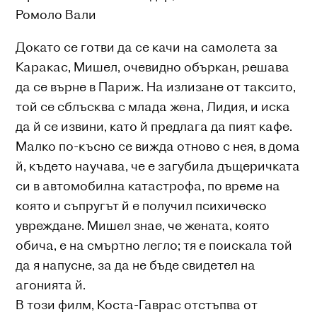
Ромоло Вали
Докато се готви да се качи на самолета за
Каракас, Мишел, очевидно объркан, решава
да се върне в Париж. На излизане от таксито,
той се сблъсква с млада жена, Лидия, и иска
да й се извини, като й предлага да пият кафе.
Малко по-късно се вижда отново с нея, в дома
й, където научава, че е загубила дъщеричката
си в автомобилна катастрофа, по време на
която и съпругът й е получил психическо
увреждане. Мишел знае, че жената, която
обича, е на смъртно легло; тя е поискала той
да я напусне, за да не бъде свидетел на
агонията й.
В този филм, Коста-Гаврас отстъпва от