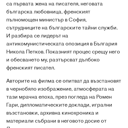
са първата жена на писателя, неговата
българска любовница, френският
пълномощен министър в София,
сътрудниците на българските тайни служби.
И разбира се лидерът на
антикомунистическата опозиция в България
Никола Петков. Показният процес срещу него
и обесването му, разтърсват дълбоко
френският писател.
Авторите на филма се опитват да възстановят
в чернобяло изображение, атмосферата на
тази мрачна епоха, през погледа на Ромен
Гари, дипломатическите доклади, игрални
възстановки, архивна кинохроника и
материали събрани в неговото досие от