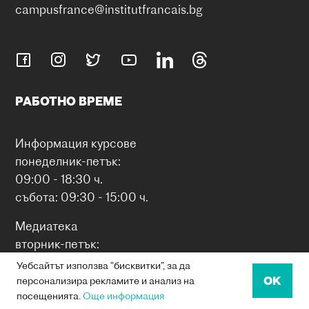
campusfrance@institutfrancais.bg
РАБОТНО ВРЕМЕ
Информация курсове
понеделник-петък:
09:00 - 18:30 ч.
събота: 09:30 - 15:00 ч.
Медиатека
вторник-петък:
10:00 - 18:00 ч.
Уебсайтът използва “бисквитки”, за да
събота 10:00 - 15:00
OK
персонализира рекламите и анализ на
посещенията.
Още информация