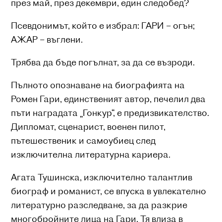
през май, през декември, един следобед?
Псевдонимът, който е избрал: ГАРИ – огън;
АЖАР – въглени.
Трябва да бъде погълнат, за да се възроди.
Пълното опознаване на биографията на
Ромен Гари, единственият автор, печелил два
пъти наградата „Гонкур“, е предизвикателство.
Дипломат, сценарист, военен пилот,
пътешественик и самоубиец след
изключителна литературна кариера.
Агата Тушинска, изключително талантлив
биограф и романист, се впуска в увлекателно
литературно разследване, за да разкрие
многобройните лица на Гари. Тя влиза в