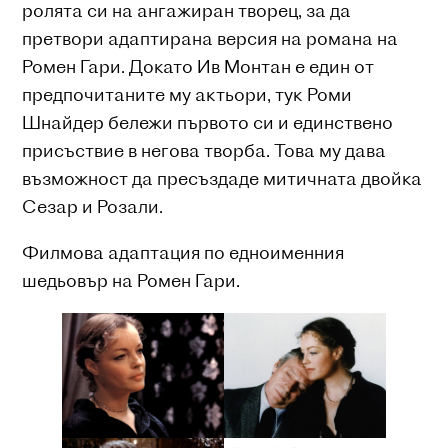
ролята си на ангажиран творец, за да
претвори адаптирана версия на романа на
Ромен Гари. Докато Ив Монтан е един от
предпочитаните му актьори, тук Роми
Шнайдер бележи първото си и единствено
присъствие в негова творба. Това му дава
възможност да пресъздаде митичната двойка
Сезар и Розали.
Филмова адаптация по едноименния
шедьовър на Ромен Гари.