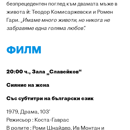
безпрецедентен поглед към двамата мъже в
живота ѝ: Теодор Комисаржевски и Ромен
Гари.
„Имаме много животи, но никога не
забравяме една голяма любов“.
ФИЛМ
20:00 ч., Зала „Славейков“
Сияние на жена
Със субтитри на български език
1979, Драма, 103’
Режисьор : Коста-Гаврас
В ролите : Роми Шнайдер, Ив Монтан и