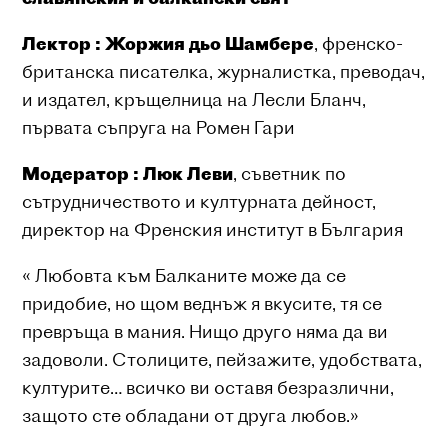
Лектор :
Жоржия дьо Шамбере
, френско-
британска писателка, журналистка, преводач,
и издател, кръщелница на Лесли Бланч,
първата съпруга на Ромен Гари
Модератор :
Люк Леви
, съветник по
сътрудничеството и културната дейност,
директор на Френския институт в България
« Любовта към Балканите може да се
придобие, но щом веднъж я вкусите, тя се
превръща в мания. Нищо друго няма да ви
задоволи. Столиците, пейзажите, удобствата,
културите… всичко ви оставя безразлични,
защото сте обладани от друга любов.»