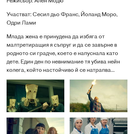
Режисьор: Ален Модю
Участват: Сесил дьо Франс, Йоланд Моро,
Одри Лами
Млада жена е принудена да избяга от
малтретиращия я съпруг и да се завърне в
родното си градче, което е напуснала като
дете. Един ден по невнимание тя убива нейн
колега, който настойчиво й се натрапва…