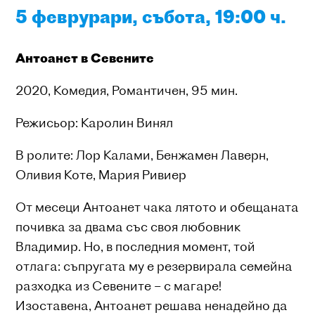
5 феврурари, събота, 19:00 ч.
Антоанет в Севените
2020, Комедия, Романтичен, 95 мин.
Режисьор: Каролин Винял
В ролите: Лор Калами, Бенжамен Лаверн,
Оливия Коте, Мария Ривиер
От месеци Антоанет чака лятото и обещаната
почивка за двама със своя любовник
Владимир. Но, в последния момент, той
отлага: съпругата му е резервирала семейна
разходка из Севените – с магаре!
Изоставена, Антоанет решава ненадейно да