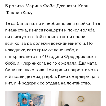
В ролите: Марина Фойс, Джонатан Коен,
Жаклин Каку
Те са банална, но и необикновена двойка. Тя е
пианистка, изнася концерти и печели хляба
си с изкуство. Той е неин агент и прави
всичко, за да облекчи всекидневието й. Но
изведнъж, като гръм от ясно небе, с
навършването на 40 години Фредерик иска
бебе, а Клер никога не го е желала. Двамата
били наясно с това. Той прави непростимото
и й прави дете зад гърба. Клер се превръща в
кит, а Фредерик се отдава на лентяйство.