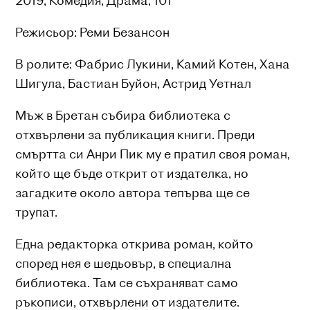
2019, Комедия, Драма, 101’
Режисьор: Реми Безансон
В ролите: Фабрис Лукини, Камий Котен, Хана
Шигула, Бастиан Буйон, Астрид Уетнал
Мъж в Бретан събира библиотека с
отхвърлени за публикация книги. Преди
смъртта си Анри Пик му е пратил своя роман,
който ще бъде открит от издателка, но
загадките около автора тепърва ще се
трупат.
Една редакторка открива роман, който
според нея е шедьовър, в специална
библиотека. Там се съхраняват само
ръкописи, отхвърлени от издателите.