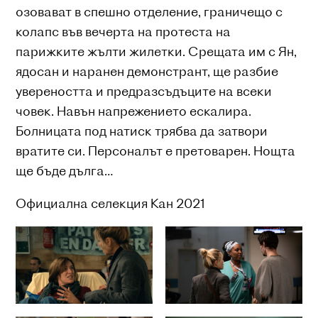
озовават в спешно отделение, граничещо с
колапс във вечерта на протеста на
парижките жълти жилетки. Срещата им с Ян,
ядосан и наранен демонстрант, ще разбие
увереността и предразсъдъците на всеки
човек. Навън напрежението ескалира.
Болницата под натиск трябва да затвори
вратите си. Персоналът е претоварен. Нощта
ще бъде дълга…
Официална селекция Кан 2021