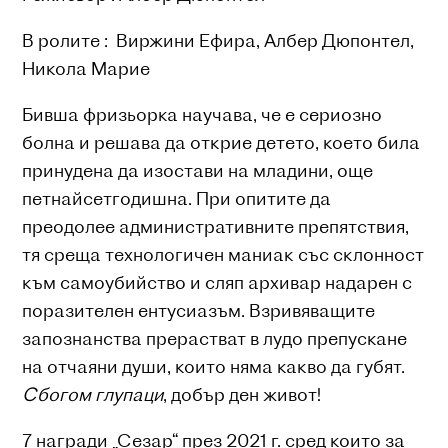
В ролите : Виржини Ефира, Албер Дюпонтел,
Никола Марие
Бивша фризьорка научава, че е сериозно
болна и решава да открие детето, което била
принудена да изостави на младини, още
петнайсетгодишна. При опитите да
преодолее административните препятствия,
тя среща технологичен маниак със склонност
към самоубийство и сляп архивар надарен с
поразителен ентусиазъм. Взривяващите
запознанства прерастват в лудо препускане
на отчаяни души, които няма какво да губят.
Сбогом глупаци
, добър ден живот!
7 награди „Сезар“ през 2021 г. сред които за