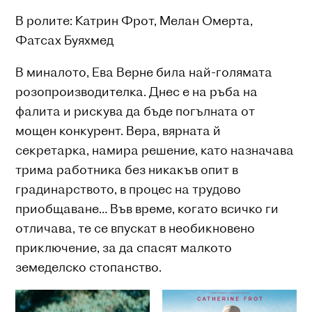
В ролите: Катрин Фрот, Мелан Омерта,
Фатсах Буяхмед
В миналото, Ева Верне била най-голямата
розопроизводителка. Днес е на ръба на
фалита и рискува да бъде погълната от
мощен конкурент. Вера, вярната й
секретарка, намира решение, като назначава
трима работника без никакъв опит в
градинарството, в процес на трудово
приобщаване… Във време, когато всичко ги
отличава, те се впускат в необикновено
приключение, за да спасят малкото
земеделско стопанство.