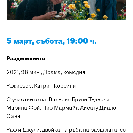
5 март, събота, 19:00 ч.
Р
азделението
2021, 98 мин., Драма, комедия
Режисьор: Катрин Корсини
С участието на: Валерия Бруни Тедески,
Марина Фой, Пио Мармайa Аисату Диало-
Саня
Раф и Джули, двойка на ръба на раздялата, се