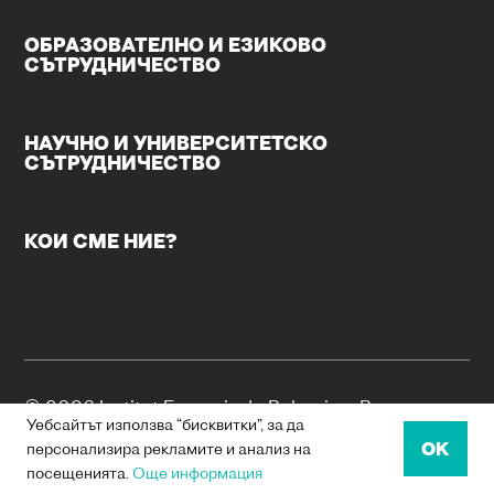
ОБРАЗОВАТЕЛНО И ЕЗИКОВО
СЪТРУДНИЧЕСТВО
НАУЧНО И УНИВЕРСИТЕТСКО
СЪТРУДНИЧЕСТВО
КОИ СМЕ НИЕ?
© 2026 Institut Français de Bulgarie – Всички
Уебсайтът използва “бисквитки”, за да
права запазени.
OK
персонализира рекламите и анализ на
посещенията.
Още информация
БИСКВИТКИ