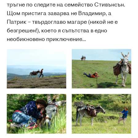
тръгне по следите на семейство Стивънсън.
Щом пристига заварва не Владимир, а
Патрик – твърдоглаво магаре (никой не е
безгрешен!), което я съпътства в едно
необикновено приключение…