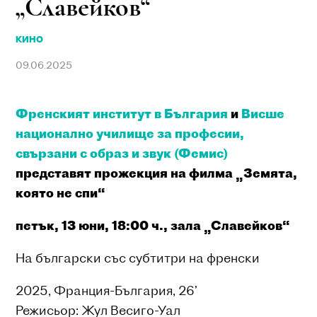
„Славейков“
КИНО
09.06.2025
Френският институт в България
и
Висше
национално училище за професии,
свързани с образ и звук (Фемис)
представят прожекция на филма „Земята,
която не спи“
петък, 13 юни, 18:00 ч., зала „Славейков“
На български със субтитри на френски
2025, Франция-България, 26’
Режисьор: Жул Весиго-Уал