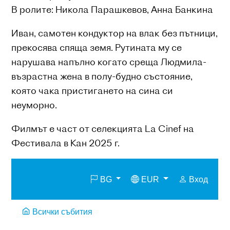
В ролите: Никола Парашкевов, Анна Банкина
Иван, самотен кондуктор на влак без пътници,
прекосява спяща земя. Рутината му се
нарушава напълно когато среща Людмила-
възрастна жена в полу-будно състояние,
която чака пристигането на сина си
неуморно.
Филмът е част от селекцията La Cinef на
Фестивала в Кан 2025 г.