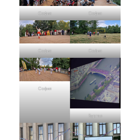
София
София
София
София
София
Бургас