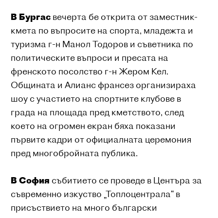
В Бургас
вечерта бе открита от заместник-
кмета по въпросите на спорта, младежта и
туризма г-н Манол Тодоров и съветника по
политическите въпроси и пресата на
френското посолство г-н Жером Кел.
Общината и Алианс франсез организираха
шоу с участието на спортните клубове в
града на площада пред кметството, след
което на огромен екран бяха показани
първите кадри от официалната церемония
пред многобройната публика.
В София
събитието се проведе в Центъра за
съвременно изкуство „Топлоцентрала“ в
присъствието на много български