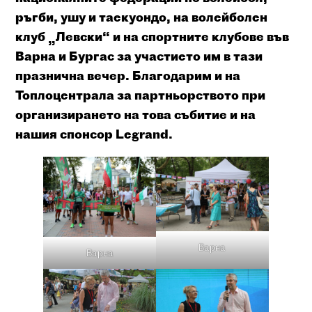
ръгби, ушу и таекуондо, на волейболен
клуб „Левски“ и на спортните клубове във
Варна и Бургас за участието им в тази
празнична вечер. Благодарим и на
Топлоцентрала за партньорството при
организирането на това събитие и на
нашия спонсор Legrand.
Варна
Варна