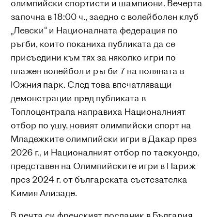
олимпийски спортисти и шампиони. Вечерта
започна в 18:00 ч., заедно с волейболен клуб
„Левски“ и Националната федерация по
ръгби, които поканиха публиката да се
присъедини към тях за няколко игри по
плажен волейбол и ръгби 7 на поляната в
Южния парк. След това впечатляващи
демонстрации пред публиката в
Топлоцентрала направиха Националният
отбор по ушу, новият олимпийски спорт на
Младежките олимпийски игри в Дакар през
2026 г., и Националният отбор по таекуондо,
представен на Олимпийските игри в Париж
през 2024 г. от българската състезателка
Кимия Ализаде.
В речта си френският посланик в България