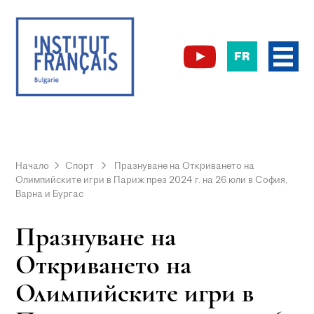
FR
Начало
Спорт
Празнуване на Oткриването на
Олимпийските игри в Париж през 2024 г. на 26 юли в София,
Варна и Бургас
Празнуване на
Oткриването на
Олимпийските игри в