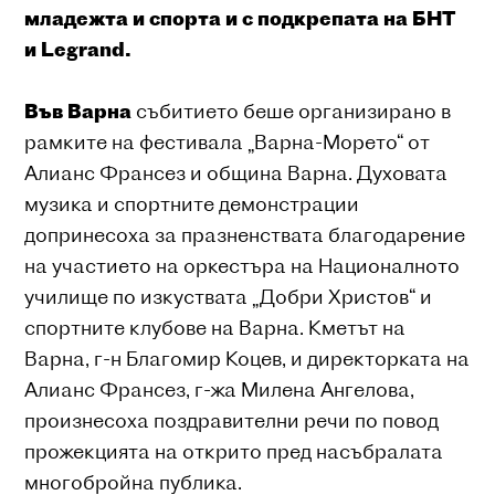
младежта и спорта и с подкрепата на БНТ
и Legrand.
Във Варна
събитието беше организирано в
рамките на фестивала „Варна-Морето“ от
Алианс Франсез и община Варна. Духовата
музика и спортните демонстрации
допринесоха за празненствата благодарение
на участието на оркестъра на Националното
училище по изкуствата „Добри Христов“ и
спортните клубове на Варна. Кметът на
Варна, г-н Благомир Коцев, и директорката на
Алианс Франсез, г-жа Милена Ангелова,
произнесоха поздравителни речи по повод
прожекцията на открито пред насъбралата
многобройна публика.