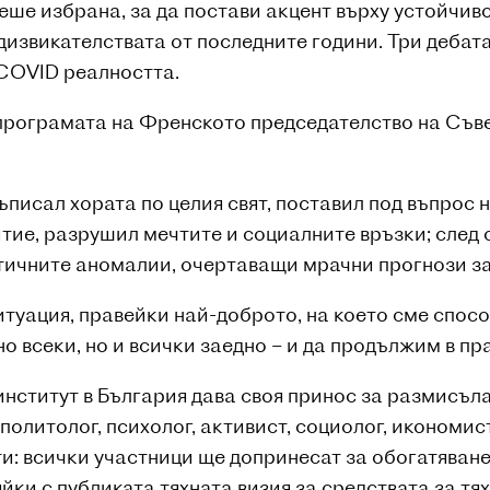
еше избрана, за да постави акцент върху устойчиво
едизвикателствата от последните години. Три дебат
 COVID реалността.
програмата на Френското председателство на Съве
ъписал хората по целия свят, поставил под въпрос
тие, разрушил мечтите и социалните връзки; след
атичните аномалии, очертаващи мрачни прогнози з
итуация, правейки най-доброто, на което сме спос
 всеки, но и всички заедно – и да продължим в пр
ститут в България дава своя принос за размисъла
 политолог, психолог, активист, социолог, икономи
и: всички участници ще допринесат за обогатяване
яйки с публиката тяхната визия за средствата за т