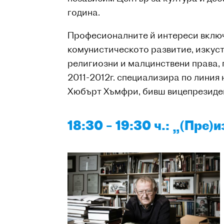
година.
Професионалните й интереси включ
комунистическото развитие, изкуст
религиозни и малцинствени права, 
2011-2012г. специализира по лини
Хюбърт Хъмфри, бивш вицепрезидент на
18:30 – 19:30 ч.: „(Пре