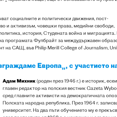
ват социалните и политически движения, пост-
во и активизъм, човешки права, медийни свободи,
политика, история, Студената война и миграцията.
я на програмата Фулбрайт за междудържавен образ
 САЩ, във Philip Merill College of Journalism, Unive
)изграждаме Европа
„, с участието н
Адам Михник
(роден през 1946 г.) е историк, ес
главен редактор на полския вестник Gazeta Wyborc
сред главните активисти на демократичната опози
Полската народна република. През 1964 г. запис
университет. На два пъти обучението му е прекъс