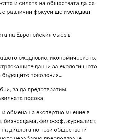
стта и силата на обществата да се
а с различни фокуси ще изследват
та на Европейския съюз в
 нашето ежедневие, икономическото,
 стряскащите данни за екологичното
а бъдещите поколения…
обни, за да предотвратим
авилната посока.
 и обмена на експертно мнение в
ст, бизнесдама, философ, журналист,
 на диалога по тези обществени
яхното незабавно преодоляване.