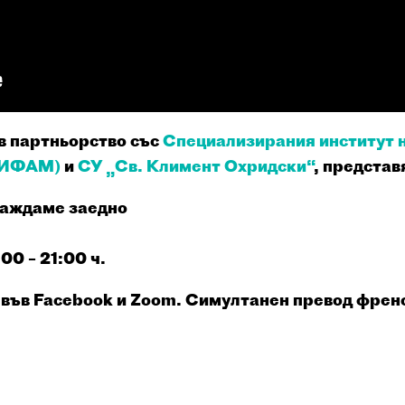
 в партньорство
със
Специализирания институт 
СИФАМ)
и
СУ „Св. Климент Охридски“
, представ
раждаме заедно
00 – 21:00 ч.
 във Facebook и Zoom. Симултанен превод френ