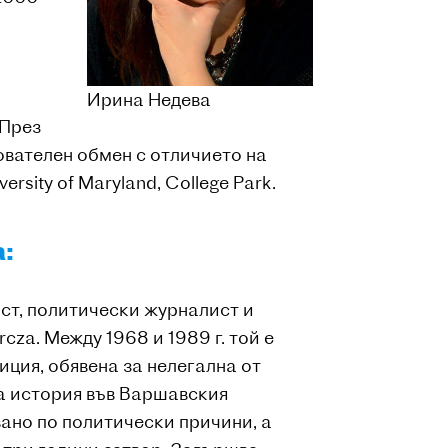
Ирина Недева
 През
ователен обмен с отличието на
rsity of Maryland, College Park.
а:
еист, политически журналист и
za. Между 1968 и 1989 г. той е
ция, обявена за нелегална от
ва история във Варшавския
вано по политически причини, а