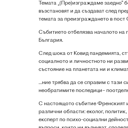
Темата „(Пре)изграждаме заедно“ б
възстановят и да създават след пр
темата за преизграждането в пост
Събитието отбелязва началото на 
България.
След шока от Ковид пандемията, ст
социалното и личностното ни разви
състояние на планетата ни и клим
…ние трябва да се справим с тази с
необратимите последици– поотделно
С настоящото събитие Френският ин
различни области: еколог, политик,
експерт по психо-социални дейност
въпроси, които ни вълнуват, сподел