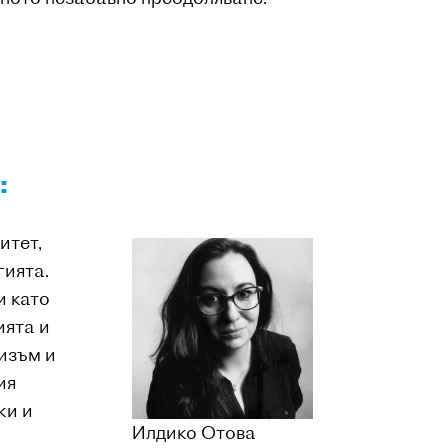
:
итет,
гията.
и като
ията и
изъм и
ия
ки и
Илдико Отова