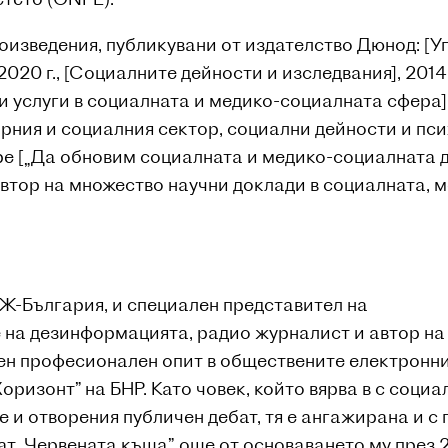
изведения, публикувани от издателство Дюнод: [Уп
 2020 г., [Социалните дейности и изследвания], 201
и услуги в социалната и медико-социалната сфера]
рния и социалния сектор, социални дейности и пс
 [„Да обновим социалната и медико-социалната де
втор на множество научни доклади в социалната, 
Ж-България, и специален представител на
на дезинформацията, радио журналист и автор на
н професионален опит в обществените електронни
оризонт” на БНР. Като човек, който вярва в с социа
 и отворения публичен дебат, тя е ангажирана и с 
ат „Червената къща”, още от основаването му през