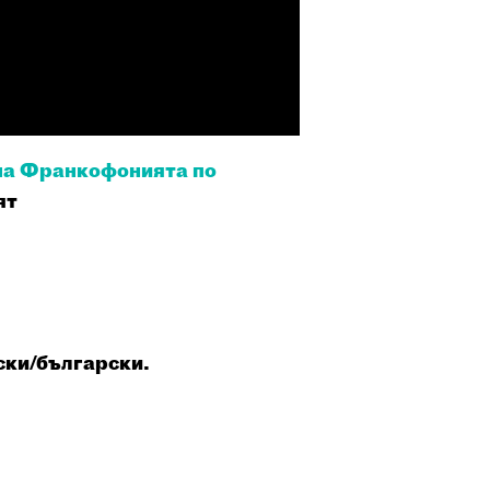
на Франкофонията по
ят
ски/български.