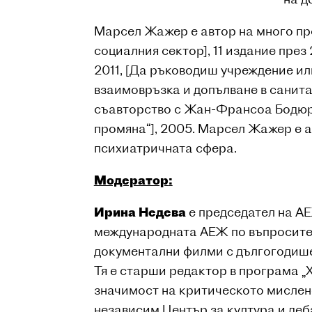
Марсел Жажер е автор на много про
социалния сектор], 11 издание през
2011, [Да ръководиш учреждение ил
взаимовръзка и допълване в санита
съавторство с Жан-Франсоа Бодюре
промяна“], 2005. Марсел Жажер е а
психиатричната сфера.
Модератор
:
Ирина Недева
е председател на АЕ
международната АЕЖ по въпросите 
документални филми с дългогодише
Тя е старши редактор в програма „Х
значимост на критическото мислене
независим Център за култура и деб