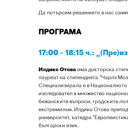
Да потърсим решението в нас самит
ПРОГРАМА
17:00 – 18:15 ч.: „(Пре)
Илдико Отова
има докторска степе
лауреат на стипендията “Чарлз Моз
Специализирала е в Националното 
изследовател в множество национа
бежанските въпроси, градските по
екстремизъм. Илдико Отова препо
университет, катедра “Европеистик
български език.