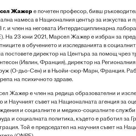
сел Жажер
е почетен професор, бивш ръководите
ална намеса в Националния център за изкуства и 
 г. и член на неговата Интердисциплинарна лабор
E). На 23 юни 2021, Марсел Жажер е избран за пре
тниците в обучението и изследванията в социалните
а постовете директор на Центъра за помощ чрез т
нтесон (Ивлин, Франция), директор на Регионалния
уж (О-дьо-Сен) и в Ньойи-сюр-Марн, Франция. Раб
репа на психичното здраве.
ел Жажер е член на редица образователни и изсл
о и Научният съвет на Националната агенция за оц
ждения и социалните и медико-социалните служби 
руда и социалната политика, където е работил за Г
грация. Той е председател на научния съвет на На
етето (ONPE).