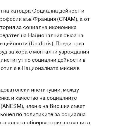
л на катедра Социална дейност и
професии във Франция (CNAM), а от
атория за социална икономика
дседател на Националния съюз на
 дейности (Unaforis). Преди това
руд за хора с ментални увреждания
 институт по социални дейности в
отил е в Националната мисия в
едователски институции, между
енка и качество на социалните
(ANESM), член е на Висшия съвет
рьонел по политиките за социална
ционалната обсерватория по защита