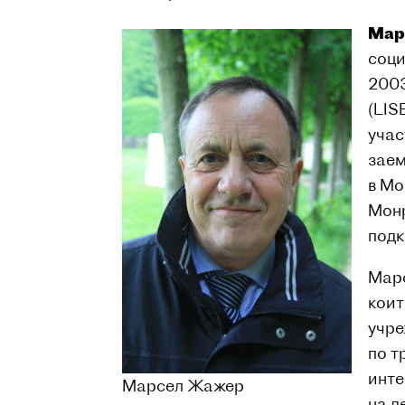
Мар
соци
2003
(LIS
учас
заем
в Мо
Монр
подк
Марс
коит
учре
по т
инте
Марсел Жажер
на д