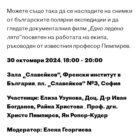
Можете също така да се насладите на снимки
от българските полярни експедиции и да
гледате документалния филм
„Едно ледено
лято“
посветен на работата на екипа,
ръководен от известния професор Пимпирев.
30 октомври 2024
,
18:00 – 20:00
Зала „Славейков“, Френски институт в
България
,
пл. „Славейков“ №3, София
Участници:
Елиза Узунова, Доц. Д-р Иван
Богданов, Райна Христова
,
Проф. дгн.
Христо Пимпирев, Ян Ропер-Кудер
Модератор: Елена Георгиева