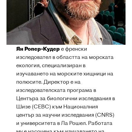
Ян Ропер-Кудер
е френски
изследовател в областта на морската
екология, специализиран в
изучаването на морските хищници на
полюсите. Директор е на
изследователската програма в
Центъра за биологични изследвания в
Шизе (CEBC) към Националния
център за научни изследвания (CNRS)
и университета в Ла Рошел. Работата
му е насочена към изучаването на