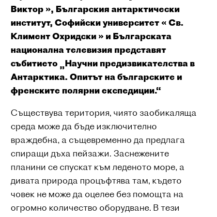
Виктор », Българския антарктически
институт, Софийски университет « Св.
Климент Охридски » и Българската
национална телевизия представят
събитието „Научни предизвикателства в
Антарктика. Опитът на българските и
френските полярни експедиции.“
Съществува територия, чиято заобикаляща
среда може да бъде изключително
враждебна, а същевременно да предлага
спиращи дъха пейзажи. Заснежените
планини се спускат към леденото море, а
дивата природа процъфтява там, където
човек не може да оцелее без помощта на
огромно количество оборудване. В тези