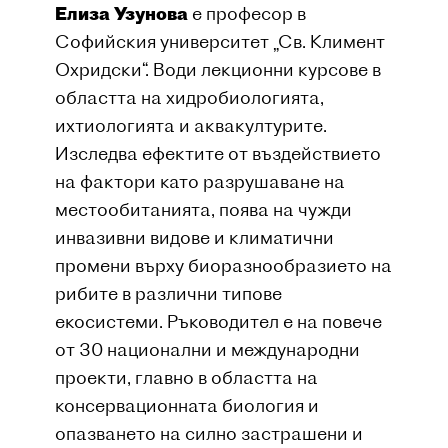
Елиза Узунова
е професор в
Софийския университет „Св. Климент
Охридски“. Води лекционни курсове в
областта на хидробиологията,
ихтиологията и аквакултурите.
Изследва ефектите от въздействието
на фактори като разрушаване на
местообитанията, поява на чужди
инвазивни видове и климатични
промени върху биоразнообразието на
рибите в различни типове
екосистеми. Ръководител е на повече
от 30 национални и международни
проекти, главно в областта на
консервационната биология и
опазването на силно застрашени и