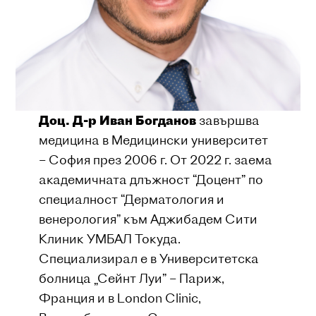
Доц. Д-р Иван Богданов
завършва
медицина в Медицински университет
– София през 2006 г. От 2022 г. заема
академичната длъжност “Доцент” по
специалност “Дерматология и
венерология” към Аджибадем Сити
Клиник УМБАЛ Токуда.
Специализирал е в Университетска
болница „Сейнт Луи” – Париж,
Франция и в London Clinic,