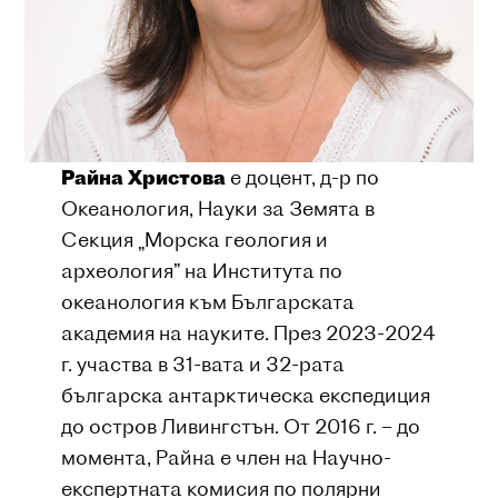
Райна Христова
е доцент, д-р по
Океанология, Науки за Земята в
Секция „Морска геология и
археология” на Института по
океанология към Българската
академия на науките. През 2023-2024
г. участва в 31-вата и 32-рата
българска антарктическа експедиция
до остров Ливингстън. От 2016 г. – до
момента, Райна е член на Научно-
експертната комисия по полярни