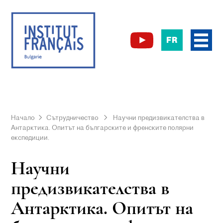
FR
Начало
Сътрудничество
Научни предизвикателства в
Антарктика. Опитът на българските и френските полярни
експедиции.
Научни
предизвикателства в
Антарктика. Опитът на