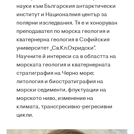
науки към Българския антарктически
институт и Националния център за
полярни изследвания. Тя е и хоноруван
преподавател по морска геология и
кватернерна геология в Софийския
университет „Св.Кл.Охридски“.
Научните й интереси са в областта на
морската геология и кватернерната
стратиграфия на Черно море;
литология и биостратиграфия на
морски седименти, флуктуации на
морското ниво, изменение на
климата, трансгресивно-регресивни
цикли.