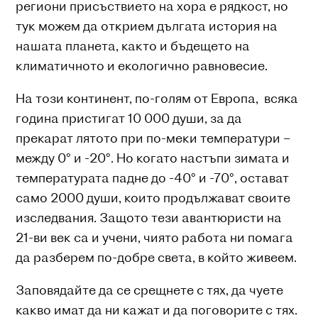
региони присъствието на хора е рядкост, но
тук можем да открием дългата история на
нашата планета, както и бъдещето на
климатичното и екологично равновесие.
На този континент, по-голям от Европа, всяка
година пристигат 10 000 души, за да
прекарат лятото при по-меки температури –
между 0° и -20°. Но когато настъпи зимата и
температурата падне до -40° и -70°, остават
само 2000 души, които продължават своите
изследвания. Защото тези авантюристи на
21-ви век са и учени, чиято работа ни помага
да разберем по-добре света, в който живеем.
Заповядайте да се срещнете с тях, да чуете
какво имат да ни кажат и да поговорите с тях.