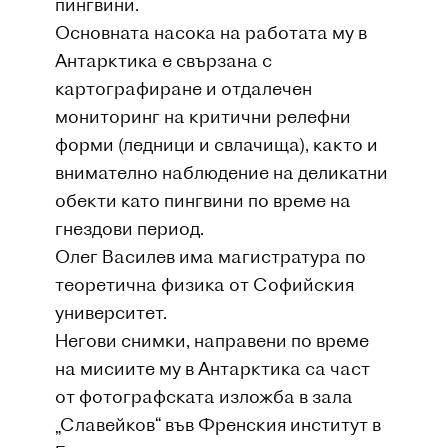
пингвини.
Основната насока на работата му в
Антарктика е свързана с
картографиране и отдалечен
мониторинг на критични релефни
форми (ледници и свлачища), както и
внимателно наблюдение на деликатни
обекти като пингвини по време на
гнездови период.
Олег Василев има магистратура по
теоретична физика от Софийския
университет.
Негови снимки, направени по време
на мисиите му в Антарктика са част
от фотографската изложба в зала
„Славейков“ във Френския институт в