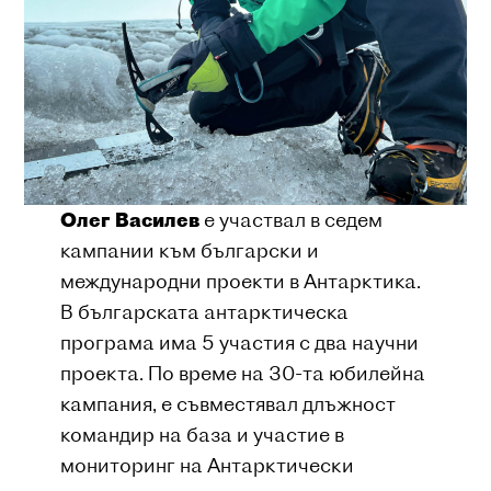
Олег Василев
е участвал в седем
кампании към български и
международни проекти в Антарктика.
В българската антарктическа
програма има 5 участия с два научни
проекта. По време на 30-та юбилейна
кампания, е съвместявал длъжност
командир на база и участие в
мониторинг на Антарктически