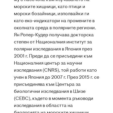
морските хищници, като птици и
морски бозайници, изполвайки ги
като еко-индикатори на промените в
околната среда в полярните региони.
Ян Ропер-Кудер получава докторска
степен от Националния институт за
полярни изследвания в Япония през
2001 г. Преди да се присъедини към
Националния център за научни
изследвания (CNRS), той работи като
учен в Япония до 2007 г. През 2015 г. се
присъединява към Центъра за
биологични изследвания в Шизе
(CEBC), където в момента ръководи
изследвания в областта на
биологията на морските хищници.