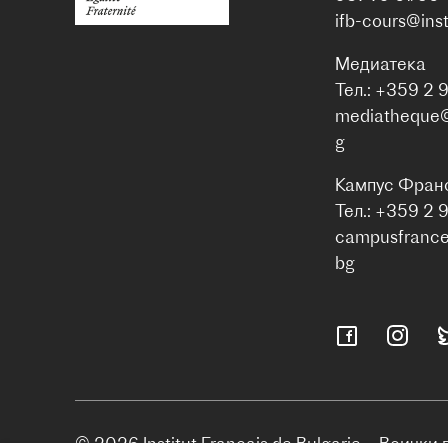
ifb-cours@inst
Медиатека
Тел.: +359 2 
mediatheque@i
g
Кампус Фран
Тел.: +359 2 
campusfrance@
bg
© 2026 Institut Français de Bulgarie – Всички