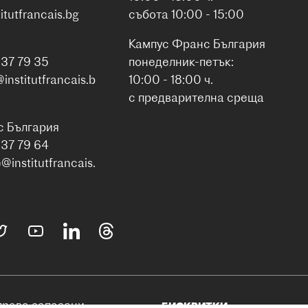
itutfrancais.bg
събота 10:00 - 15:00
Кампус Франс България
937 79 35
понеделник-петък:
nstitutfrancais.b
10:00 - 18:00 ч.
с предварителна среща
с България
937 79 64
institutfrancais.
 права запазени.
БИСКВИТКИ