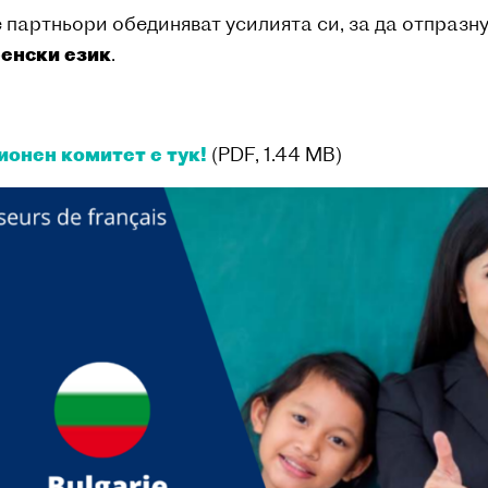
 партньори обединяват усилията си, за да отпразну
енски език
.
онен комитет е тук!
(PDF, 1.44 MB)