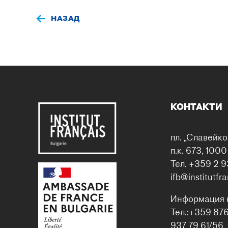
НАЗАД
КОНТАКТИ
пл. „Славейко
п.к. 673, 100
Тел. +359 2 9
ifb@institutfr
Информация 
Тел.:+359 87
937 79 61/56