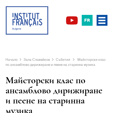
FR
Начало
Зала Славейков
Събития
Майсторски клас
по ансамблово дирижиране и пеене на старинна музика
Майсторски клас по
ансамблово дирижиране
и пеене на старинна
музика