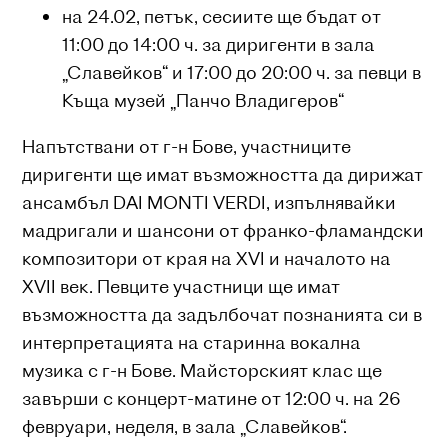
на 24.02, петък, сесиите ще бъдат от
11:00 до 14:00 ч. за диригенти в зала
„Славейков“ и 17:00 до 20:00 ч. за певци в
Къща музей „Панчо Владигеров“
Напътствани от г-н Бове, участниците
диригенти ще имат възможността да дирижат
ансамбъл DAI MONTI VERDI, изпълнявайки
мадригали и шансони от франко-фламандски
композитори от края на XVI и началото на
XVII век. Певците участници ще имат
възможността да задълбочат познанията си в
интерпретацията на старинна вокална
музика с г-н Бове. Майсторският клас ще
завърши с концерт-матине от 12:00 ч. на 26
февруари, неделя, в зала „Славейков“.