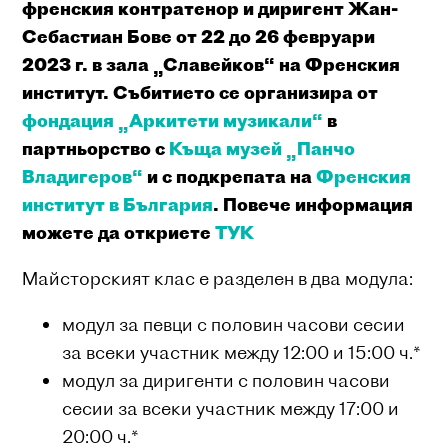
френския контратенор и диригент Жан-
Себастиaн Бове от 22 до 26 февруари
2023 г. в зала „Славейков“ на Френския
институт. Събитието се организира от
фондация „Аркитети музикали“
в
партньорство с
Къща музей „Панчо
Владигеров“
и с подкрепата на
Френския
институт в България
. Повече информация
можете да откриете
ТУК
Майсторският клас е разделен в два модула:
модул за певци с половин часови сесии
за всеки участник между 12:00 и 15:00 ч.*
модул за диригенти с половин часови
сесии за всеки участник между 17:00 и
20:00 ч.*