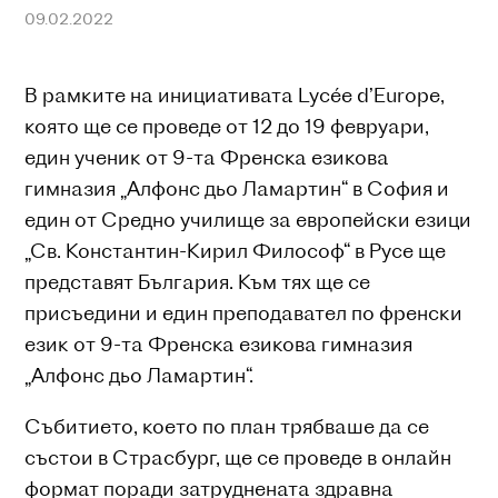
09.02.2022
В рамките на инициативата Lycée d’Europe,
която ще се проведе от 12 до 19 февруари,
един ученик от 9-та Френска езикова
гимназия „Алфонс дьо Ламартин“ в София и
един от Средно училище за европейски езици
„Св. Константин-Кирил Философ“ в Русе ще
представят България. Към тях ще се
присъедини и един преподавател по френски
език от 9-та Френска езикова гимназия
„Алфонс дьо Ламартин“.
Събитието, което по план трябваше да се
състои в Страсбург, ще се проведе в онлайн
формат поради затруднената здравна