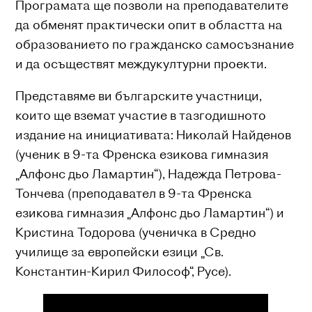
Програмата ще позволи на преподавателите
да обменят практически опит в областта на
образованието по гражданско самосъзнание
и да осъществят междукултурни проекти.
Представяме ви българските участници,
които ще вземат участие в тазгодишното
издание на инициативата: Николай Найденов
(ученик в 9-та Френска езикова гимназия
„Алфонс дьо Ламартин“), Надежда Петрова-
Тончева (преподавател в 9-та Френска
езикова гимназия „Алфонс дьо Ламартин“) и
Кристина Тодорова (ученичка в Средно
училище за европейски езици „Св.
Константин-Кирил Философ“, Русе).