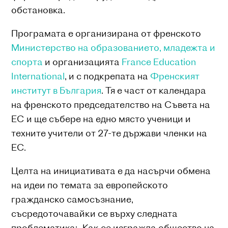
обстановка.
Програмата е организирана от френското
Министерство на образованието, младежта и
спорта
и организацията
France Education
International
, и с подкрепата на
Френският
институт в България
. Тя е част от календара
на френското председателство на Съвета на
ЕС и ще събере на едно място ученици и
техните учители от 27-те държави членки на
ЕС.
Целта на инициативата е да насърчи обмена
на идеи по темата за европейското
гражданско самосъзнание,
съсредоточавайки се върху следната
проблематика: „Как се изгражда общество на