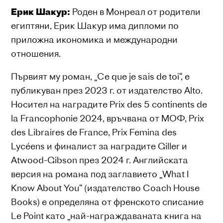
Ерик Шакур:
Роден в Монреал от родители
египтяни, Ерик Шакур има дипломи по
приложна икономика и международни
отношения.
Първият му роман, „Ce que je sais de toi“, е
публикуван през 2023 г. от издателство Alto.
Носител на наградите Prix des 5 continents de
la Francophonie 2024, връчвана от МОФ, Prix
des Libraires de France, Prix Femina des
Lycéens и финалист за наградите Giller и
Atwood-Gibson през 2024 г. Английската
версия на романа под заглавието „What I
Know About You“ (издателство Coach House
Books) е определяна от френското списание
Le Point като „най-награждаваната книга на