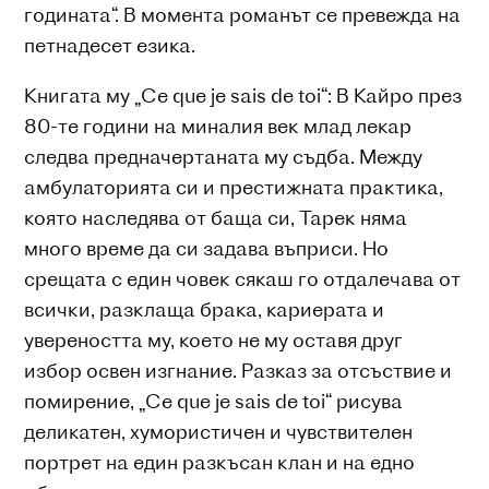
годината“. В момента романът се превежда на
петнадесет езика.
Книгата му „Ce que je sais de toi“: В Кайро през
80-те години на миналия век млад лекар
следва предначертаната му съдба. Между
амбулаторията си и престижната практика,
която наследява от баща си, Тарек няма
много време да си задава въприси. Но
срещата с един човек сякаш го отдалечава от
всички, разклаща брака, кариерата и
увереността му, което не му оставя друг
избор освен изгнание. Разказ за отсъствие и
помирение, „Ce que je sais de toi“ рисува
деликатен, хумористичен и чувствителен
портрет на един разкъсан клан и на едно