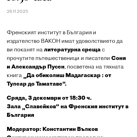
26.11.2025
Френският институт в България и
издателство ВАКОН имат удоволствието да
ви поканят на
литературна среща
с
прочутите пътешественици и писатели
Соня
и Александър Пусен
, посветена на тяхната
книга
„Да обиколиш Мадагаскар : от
Тулеар до Таматаве“.
Сряда
, 3
декември
от
18:30
ч
.
Зала
„
Славейков
“
на
Френски
я
институт
в
България
Модератор:
Константин Вълков