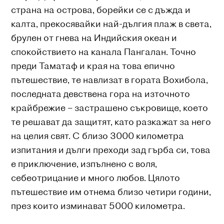
страна на острова, борейки се с дъжда и
калта, прекосявайки най-дългия плаж в света,
брулен от гнева на Индийския океан и
спокойствието на канала Пангалан. Точно
преди Таматаф и края на това епично
пътешествие, те навлизат в гората Вохибола,
последната девствена гора на източното
крайбрежие – застрашено съкровище, което
те решават да защитят, като разкажат за него
на целия свят. С близо 3000 километра
изпитания и дълги преходи зад гърба си, това
е приключение, изпълнено с воля,
себеотрицание и много любов. Цялото
пътешествие им отнема близо четири години,
през които изминават 5000 километра.