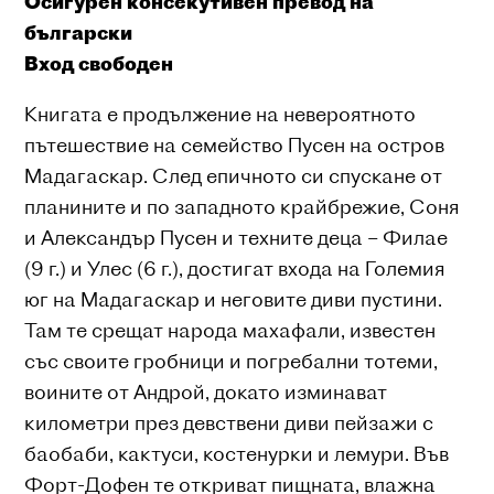
Осигурен консекутивен
превод на
български
Вход свободен
Книгата е продължение на невероятното
пътешествие на семейство Пусен на остров
Мадагаскар. След епичното си спускане от
планините и по западното крайбрежие, Соня
и Александър Пусен и техните деца – Филае
(9 г.) и Улес (6 г.), достигат входа на Големия
юг на Мадагаскар и неговите диви пустини.
Там те срещат народа махафали, известен
със своите гробници и погребални тотеми,
воините от Андрой, докато изминават
километри през девствени диви пейзажи с
баобаби, кактуси, костенурки и лемури. Във
Форт-Дофен те откриват пищната, влажна