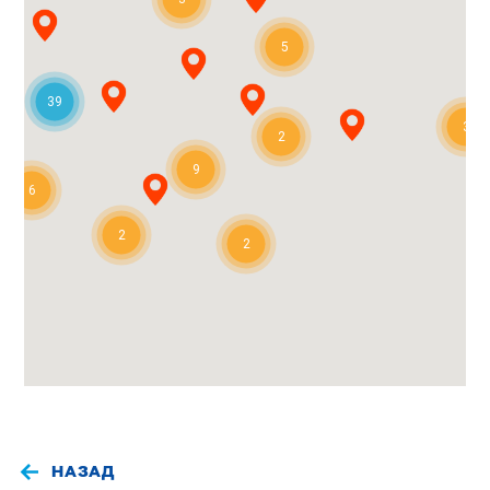
118. СУ "АКАДЕМИК ЛЮДМИЛ СТОЯНОВ"
5
жк “Младост 1”, бул.”Цариградско шосе” ул. „д-р
Стоян Чомаков“ 6
39
София, 1750
3
info@sou118.com
2
Български училища
9
Друго учебно заведение, където френският език
6
се преподава като първи чужд език и/или втори
чужд език
2
2
Упътване
Уебсайт
12. СУ“Цар Иван Асен II”
ул.“Цар Иван Асен II“ 72
София
u_12sou@abv.bg
Български училища
Учебно заведение със засилено преподаване на
НАЗАД
френски език