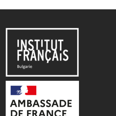
Държавно средно училище със засилено преподаване
на френски език като първи чужд език от 8-ми до 12-ти
клас.
Упътване
Уебсайт
133 СУ "Александър Пушкин"
ул. "Цар Иван Шишман" № 1
София
info-2222133@edu.mon.bg
Български училища
Учебно заведение с преподаване на френски
език като първи чужд език
Учебно заведение с преподаване на френски
език като първи чужд език със сертификат
LabelFrancEducation (LFE)
Държавно средно училище с френска двуезична
паралелка, с преподаване на френски език като първи
чужд език от от 8-ми до 12-ти клас. Това учебно
заведение е със сертификат LabelFrancEducation от
2022 г. https://www.labelfranceducation.fr/