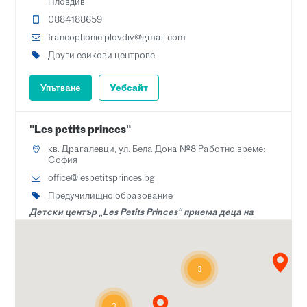
Пловдив
0884188659
francophonie.plovdiv@gmail.com
Други езикови центрове
Упътване
Уебсайт
"Les petits princes"
кв. Драгалевци, ул. Бела Дона №8 Работно време:
София
office@lespetitsprinces.bg
Предучилищно образование
Детски център „Les Petits Princes“ приема деца на
възраст от 2 до 6 години. Детската градина използва
метода на пълно потапяне в обучението по и на
френски език, вдъхновен от теориите на Мария
Монтесори.
3
Упътване
Уебсайт
3