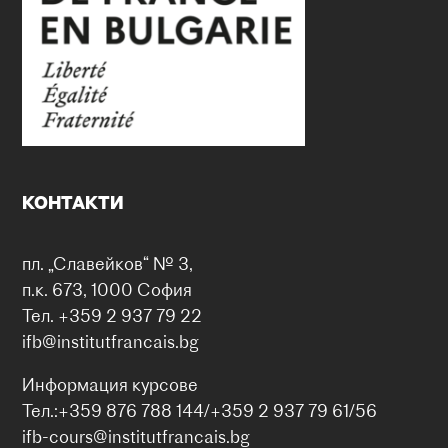
Упътване
Уебсайт
138. СУЗИЕ „Проф. Васил Златарски“
кв. Гео Милев, ул. „Алфред Нобел“ № 3
София, 1113
mail@138suzie.com
Български училища
Друго учебно заведение, където френският език
КОНТАКТИ
се преподава като първи чужд език и/или втори
чужд език
пл. „Славейков“ № 3,
Упътване
Уебсайт
п.к. 673, 1000 София
Тел. +359 2 937 79 22
164 ГПИЕ "МИГЕЛ ДЕ СЕРВАНТЕС"
ifb@institutfrancais.bg
ул. "Султан тепе" Nº1
София, 1505
Информация курсове
oficina@ibbcervantes-bg.com
Тел.:+359 876 788 144/+359 2 937 79 61/56
Български училища
ifb-cours@institutfrancais.bg
Друго учебно заведение, където френският език