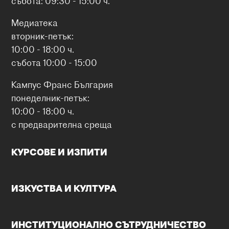
събота: 09:30 - 15:00 ч.
Упътване
Уебсайт
Медиатека
вторник-петък:
18 СУ "Уилям Гладстон"
10:00 - 18:00 ч.
събота 10:00 - 15:00
ул. “Пиротска” № 68
София, 1303
Кампус Франс България
info@18su.bg
понеделник-петък:
Български училища
Учебно заведение с преподаване на френски
10:00 - 18:00 ч.
език като първи чужд език
Учебно заведение с преподаване на френски
с предварителна среща
език като първи чужд език със сертификат
LabelFrancEducation (LFE)
КУРСОВЕ И ИЗПИТИ
Държавно средно училище с френска двуезична
паралелка, в което френският език се изучава като
първи чужд език от 1-ви до 12-ти клас. Това учебно
заведение е със сертификат LabelFrancEducation от
2024 г. https://www.labelfranceducation.fr/
ИЗКУСТВА И КУЛТУРА
Упътване
Уебсайт
ИНСТИТУЦИОНАЛНО СЪТРУДНИЧЕСТВО