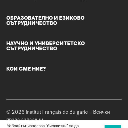
20 ОУ „Тодор Минков“
ул. Княз Борис I №27
ОБРАЗОВАТЕЛНО И ЕЗИКОВО
София
СЪТРУДНИЧЕСТВО
info@20ou.bg
Български училища
Учебно заведение със засилено преподаване на
френски език
НАУЧНО И УНИВЕРСИТЕТСКО
СЪТРУДНИЧЕСТВО
Държавно училище със засилено преподаване на
френски език като първи чужд език от 1-ви до 7-ми
клас.
КОИ СМЕ НИЕ?
Упътване
Уебсайт
32.Средно училище с изучаване на чужди
езици
бул. Христо Ботев 63
София
© 2026 Institut Français de Bulgarie – Всички
kl_ohridski32@school32.com
права запазени.
Български училища
Уебсайтът използва “бисквитки”, за да
Друго учебно заведение, където френският език