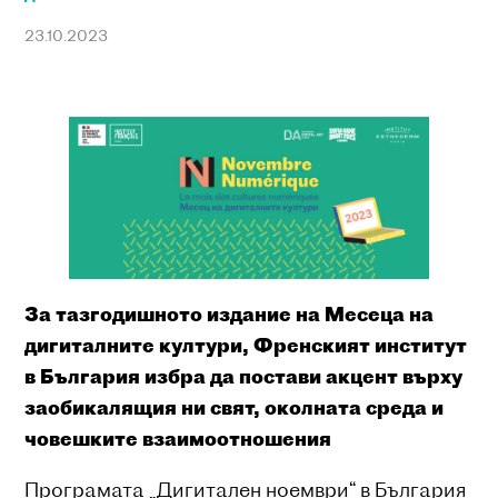
23.10.2023
За тазгодишното издание на Месеца на
дигиталните култури, Френският институт
в България избра да постави акцент върху
заобикалящия ни свят, околнaта среда и
човешките взаимоотношения
Програмата „Дигитален ноември“ в България