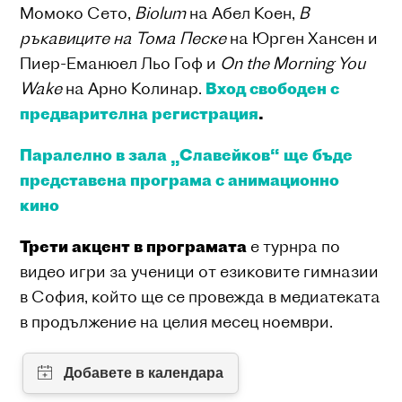
Момоко Сето,
Biolum
на Абел Коен,
В
ръкавиците на Тома Песке
на Юрген Хансен и
Пиер-Еманюел Льо Гоф и
On the Morning You
Wake
на Арно Колинар.
Вход свободен с
предварителна регистрация
.
Паралелно в зала „Славейков“ ще бъде
представена програма с анимационно
кино
Трети акцент в програмата
е турнра по
видео игри за ученици от езиковите гимназии
в София, който ще се провежда в медиатеката
в продължение на целия месец ноември.