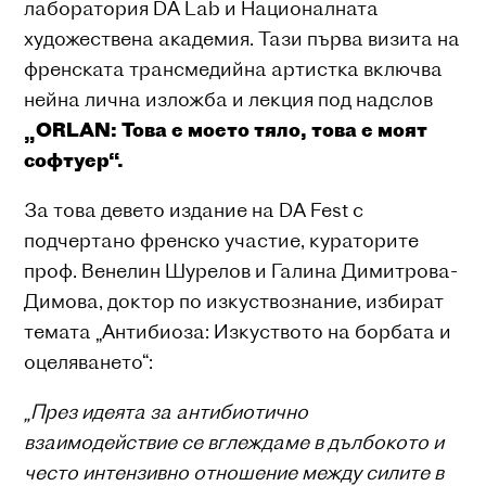
лаборатория DA Lab и Националната
художествена академия. Тази първа визита на
френската трансмедийна артистка включва
нейна лична изложба и лекция под надслов
„ORLAN: Това е моето тяло, това е моят
софтуер“.
За това девето издание на DA Fest с
подчертано френско участие, кураторите
проф. Венелин Шурелов и Галина Димитрова-
Димова, доктор по изкуствознание, избират
темата „Антибиоза: Изкуството на борбата и
оцеляването“:
„През идеята за антибиотично
взаимодействие се вглеждаме в дълбокото и
често интензивно отношение между силите в