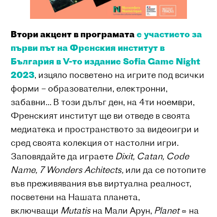
Втори акцент в програмата
е участието за
първи път на Френския институт в
България в V-то издание Sofia Game Night
2023
, изцяло посветено на игрите под всички
форми – образователни, електронни,
забавни… В този дълъг ден, на 4ти ноември,
Френският институт ще ви отведе в своята
медиатека и пространството за видеоигри и
сред своята колекция от настолни игри.
Заповядайте да играете
Dixit, Catan, Code
Name, 7 Wonders Achitects,
или да се потопите
във преживявания във виртуална реалност,
посветени на Нашата планета,
включващи
Мutatis
на Мали Арун,
Planet
∞ на