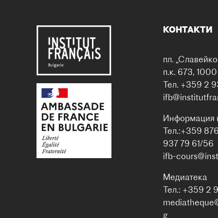
КОНТАКТИ
пл. „Славейко
п.к. 673, 100
Тел. +359 2 9
ifb@institutfr
Информация 
Тел.:+359 87
937 79 61/56
ifb-cours@inst
Медиатека
Тел.: +359 2 
mediatheque@i
g