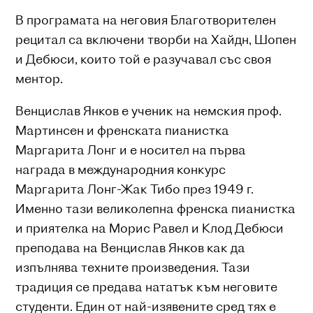
В програмата на неговия Благотворителен
рецитал са включени творби на Хайдн, Шопен
и Дебюси, които той е разучавал със своя
ментор.
Венцислав Янков е ученик на немския проф.
Мартинсен и френската пианистка
Маргарита Лонг и е носител на първа
награда в международния конкурс
Маргарита Лонг-Жак Тибо през 1949 г.
Именно тази великолепна френска пианистка
и приятелка на Морис Равел и Клод Дебюси
преподава на Венцислав Янков как да
изпълнява техните произведения. Тази
традиция се предава нататък към неговите
студенти. Един от най-изявените сред тях е