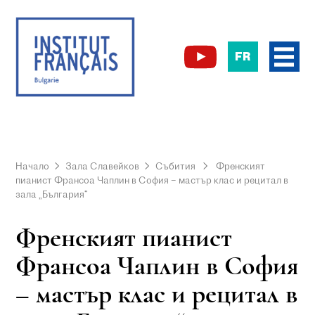
FR
Начало
Зала Славейков
Събития
Френският
пианист Франсоа Чаплин в София – мастър клас и рецитал в
зала „България“
Френският пианист
Франсоа Чаплин в София
– мастър клас и рецитал в