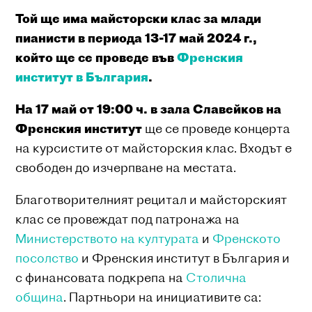
Той ще има майсторски клас за млади
пианисти в периода 13-17 май 2024 г.,
който ще се проведе във
Френския
институт в България
.
На 17 май от 19:00 ч. в зала Славейков на
Френския институт
ще се проведе концерта
на курсистите от майсторския клас. Входът е
свободен до изчерпване на местата.
Благотворителният рецитал и майсторският
клас се провеждат под патронажа на
Министерството на културата
и
Френското
посолство
и Френския институт в България и
с финансовата подкрепа на
Столична
община
. Партньори на инициативите са: