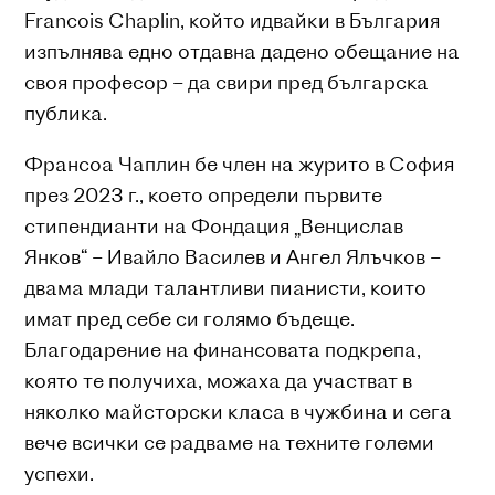
Francois Chaplin, който идвайки в България
изпълнява едно отдавна дадено обещание на
своя професор – да свири пред българска
публика.
Франсоа Чаплин бе член на журито в София
през 2023 г., което определи първите
стипендианти на Фондация „Венцислав
Янков“ – Ивайло Василев и Ангел Ялъчков –
двама млади талантливи пианисти, които
имат пред себе си голямо бъдеще.
Благодарение на финансовата подкрепа,
която те получиха, можаха да участват в
няколко майсторски класа в чужбина и сега
вече всички се радваме на техните големи
успехи.