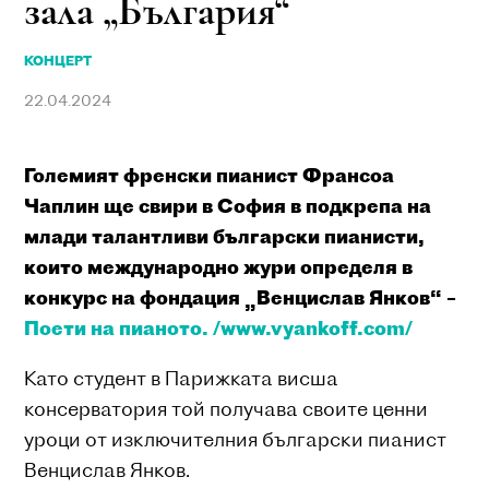
зала „България“
КОНЦЕРТ
22.04.2024
Големият френски пианист Франсоа
Чаплин ще свири в София в подкрепа на
млади талантливи български пианисти,
които международно жури определя в
конкурс на фондация „Венцислав Янков“ –
Поети на пианото. /www.vyankoff.com/
Като студент в Парижката висша
консерватория той получава своите ценни
уроци от изключителния български пианист
Венцислав Янков.