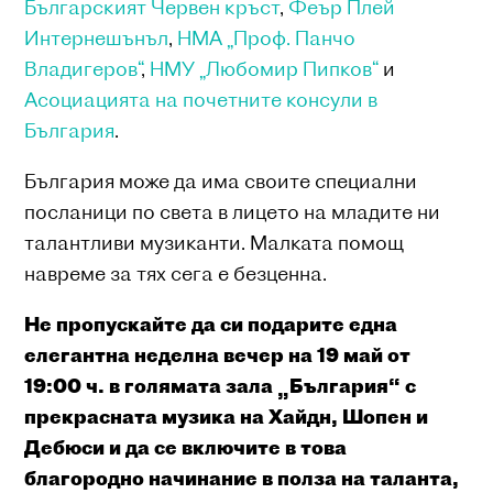
Българският Червен кръст
,
Феър Плей
Интернешънъл
,
НМА „Проф. Панчо
Владигеров“
,
НМУ „Любомир Пипков“
и
Асоциацията на почетните консули в
България
.
България може да има своите специални
посланици по света в лицето на младите ни
талантливи музиканти. Малката помощ
навреме за тях сега е безценна.
Не пропускайте да си подарите една
елегантна неделна вечер на 19 май от
19:00 ч. в голямата зала „България“ с
прекрасната музика на Хайдн, Шопен и
Дебюси и да се включите в това
благородно начинание в полза на таланта,