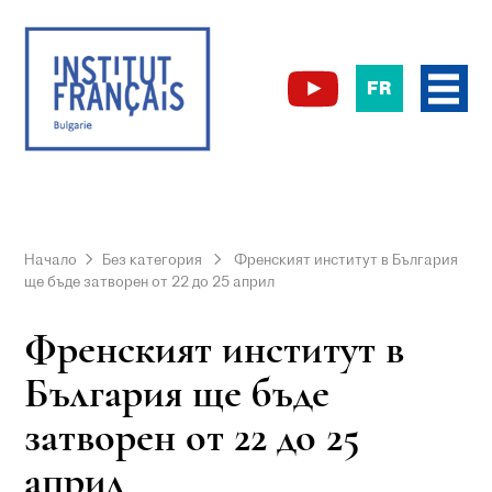
FR
Начало
Без категория
Френският институт в България
ще бъде затворен от 22 до 25 април
Френският институт в
България ще бъде
затворен от 22 до 25
април