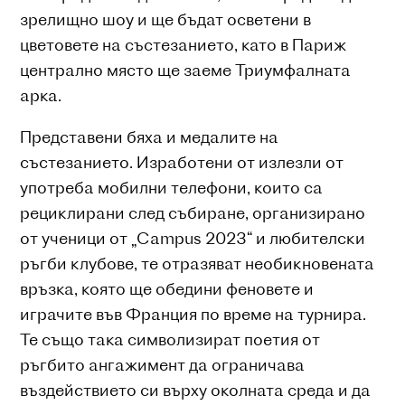
зрелищно шоу и ще бъдат осветени в
цветовете на състезанието, като в Париж
централно място ще заеме Триумфалната
арка.
Представени бяха и медалите на
състезанието. Изработени от излезли от
употреба мобилни телефони, които са
рециклирани след събиране, организирано
от ученици от „Campus 2023“ и любителски
ръгби клубове, те отразяват необикновената
връзка, която ще обедини феновете и
играчите във Франция по време на турнира.
Те също така символизират поетия от
ръгбито ангажимент да ограничава
въздействието си върху околната среда и да