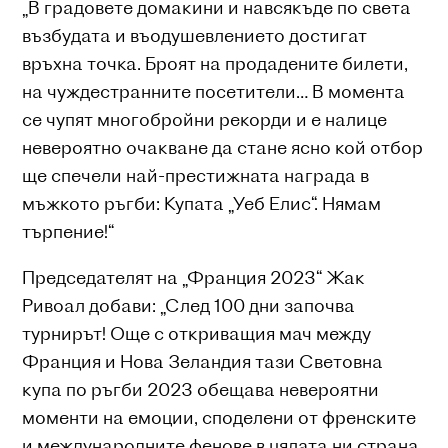
„В градовете домакини и навсякъде по света
възбудата и въодушевлението достигат
връхна точка. Броят на продадените билети,
на чуждестранните посетители… В момента
се чупят многобройни рекорди и е налице
невероятно очакване да стане ясно кой отбор
ще спечели най-престижната награда в
мъжкото ръгби: Купата „Уеб Елис“. Нямам
търпение!“
Председателят на „Франция 2023“ Жак
Ривоал добави: „След 100 дни започва
турнирът! Още с откриващия мач между
Франция и Нова Зеландия тази Световна
купа по ръгби 2023 обещава невероятни
моменти на емоции, споделени от френските
и международните фенове в цялата ни страна,