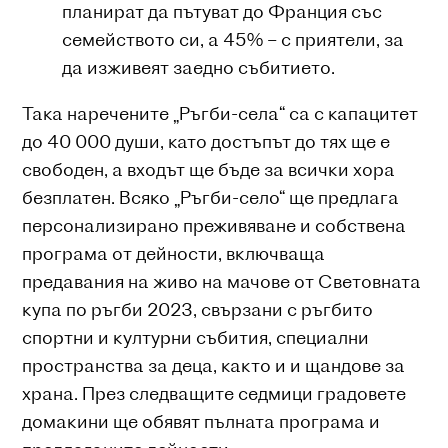
планират да пътуват до Франция със
семейството си, а 45% – с приятели, за
да изживеят заедно събитието.
Така наречените „Ръгби-села“ са с капацитет
до 40 000 души, като достъпът до тях ще е
свободен, а входът ще бъде за всички хора
безплатен. Всяко „Ръгби-село“ ще предлага
персонализирано преживяване и собствена
програма от дейности, включваща
предавания на живо на мачове от Световната
купа по ръгби 2023, свързани с ръгбито
спортни и културни събития, специални
пространства за деца, както и и щандове за
храна. През следващите седмици градовете
домакини ще обявят пълната програма и