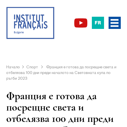
FR
Начало
Спорт
Франция е готова да посрещне света и
отбелязва 100 дни преди началото на Световната купа по
ръгби 2023
Франция е готова да
посрещне света и
отбелязва 100 дни преди