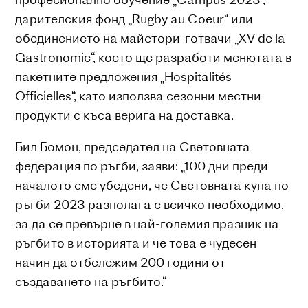
дарителския фонд „Rugby au Coeur“ или
обединението на майстори-готвачи „XV de la
Gastronomie“, което ще разработи менютата в
пакетните предложения „Hospitalités
Officielles“, като използва сезонни местни
продукти с къса верига на доставка.
Бил Бомон, председател на Световната
федерация по ръгби, заяви: „100 дни преди
началото сме убедени, че Световната купа по
ръгби 2023 разполага с всичко необходимо,
за да се превърне в най-големия празник на
ръгбито в историята и че това е чудесен
начин да отбележим 200 години от
създаването на ръгбито.“