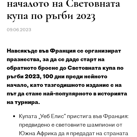
началото на Световната
купа по ръгби 2023
09.06.2023
Навсякъде във Франция се организират
празнества, за да се даде старт на
обратното броене до Световната купа по
ръгби 2023, 100 дни преди нейното
начало, като тазгодишното издание е на
път да стане най-популярното в историята
на турнира.
Купата „Уеб Елис“ пристига във Франция:
предвидено е световните шампиони от
Южна Африка да я предадат на страната