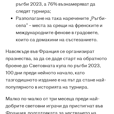
ръгби 2023, а 76% възнамеряват да
следят турнира;
Разполагане на така наречените „Ръгби-
села“ – места за срещи на френските и
международните фенове в градовете,
които са домакини на състезанието.
Навсякъде във Франция се организират
празнества, за да се даде старт на обратното
броене до Световната купа по ръгби 2023,
100 дни преди нейното начало, като
тазгодишното издание е на път да стане най-
популярното в историята на турнира.
Малко по-малко от три месеца преди най-
добрите световни играчи да пристигнат във
Франция, подготовката за честването на