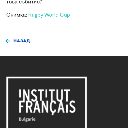
това събитие.“
Снимка:
Rugby World Cup
НАЗАД