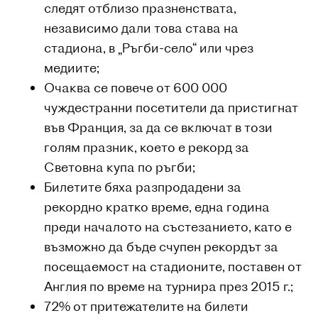
следят отблизо празненствата,
независимо дали това става на
стадиона, в „Ръгби-село“ или чрез
медиите;
Очаква се повече от 600 000
чуждестранни посетители да пристигнат
във Франция, за да се включат в този
голям празник, което е рекорд за
Световна купа по ръгби;
Билетите бяха разпродадени за
рекордно кратко време, една година
преди началото на състезанието, като е
възможно да бъде счупен рекордът за
посещаемост на стадионите, поставен от
Англия по време на турнира през 2015 г.;
72% от притежателите на билети