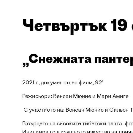
Четвъртък 19 
„Снежната панте
2021 г., документален филм, 92’
Режисьори: Венсан Мюние и Мари Амиге
С участието на: Венсан Мюние и Силвен 
В сърцето на високите тибетски плата, ф
Инициира го в изящното изкуство на прича