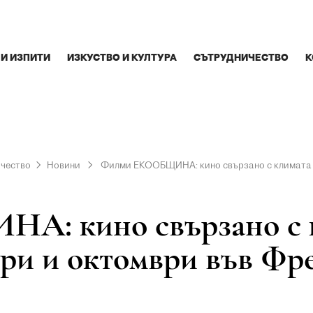
 И ИЗПИТИ
ИЗКУСТВО И КУЛТУРА
СЪТРУДНИЧЕСТВО
К
ичество
Новини
Филми ЕКООБЩИНА: кино свързано с климата и
: кино свързано с кл
ври и октомври във Фр