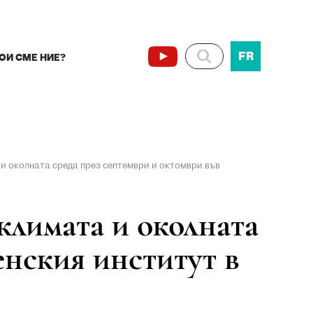
FR
ОИ СМЕ НИЕ?
 околната среда през септември и октомври във
имата и околната
енския институт в