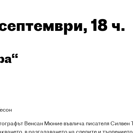
септември, 18 ч.
ра“
Тесон
отографът Венсан Мюние въвлича писателя Силвен Т
кването, в разгадаването на следите и търпението,