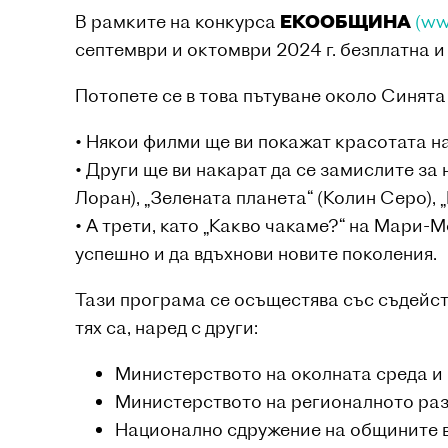
В рамките на конкурса
ЕКООБЩИНА
(ww
септември и октомври 2024 г. безплатна и
Потопете се в това пътуване около Синята
• Някои филми ще ви покажат красотата н
• Други ще ви накарат да се замислите за
Лоран), „Зелената планета“ (Колин Серо), 
• А трети, като „Какво чакаме?“ на Мари-
успешно и да вдъхнови новите поколения.
Тази програма се осъщестява със съдейст
тях са, наред с други:
Министерството на околната среда и
Министерството на регионалното раз
Национално сдружение на общините в