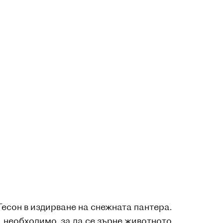
есон в издирване на снежната пантера.
 необходимо, за да се зърне животното.