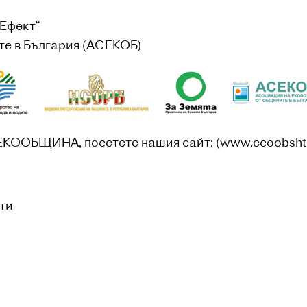
нЕфект“
те в България (АСЕКОБ)
ЕКООБЩИНА, посетете нашия сайт: (www.ecoobshti
ти