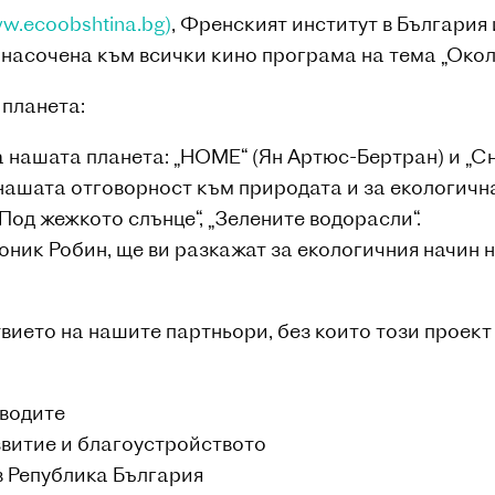
w.ecoobshtina.bg)
, Френският институт в България
 насочена към всички кино програма на тема „Окол
 планета:
а нашата планета: „HOME“ (Ян Артюс-Бертран) и „Сн
 нашата отговорност към природата и за екологичн
„Под жежкото слънце“, „Зелените водорасли“.
Моник Робин, ще ви разкажат за екологичния начин 
вието на нашите партньори, без които този проект
 водите
витие и благоустройството
 Република България