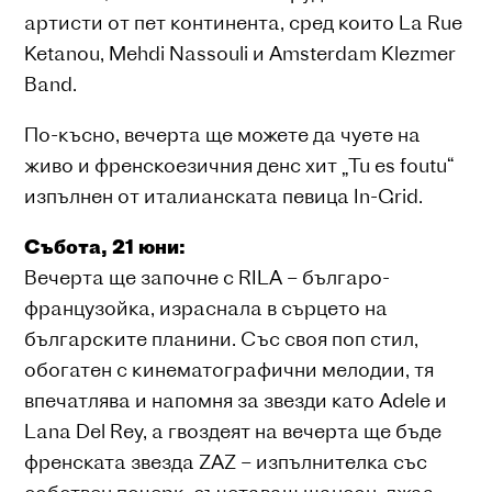
артисти от пет континента, сред които La Rue
Ketanou, Mehdi Nassouli и Amsterdam Klezmer
Band.
По-късно, вечерта ще можете да чуете на
живо и френскоезичния денс хит „Tu es foutu“
изпълнен от италианската певица In-Grid.
Събота, 21 юни:
Вечерта ще започне с RILA – българо-
французойка, израснала в сърцето на
българските планини. Със своя поп стил,
обогатен с кинематографични мелодии, тя
впечатлява и напомня за звезди като Adele и
Lana Del Rey, а гвоздеят на вечерта ще бъде
френската звезда ZAZ – изпълнителка със