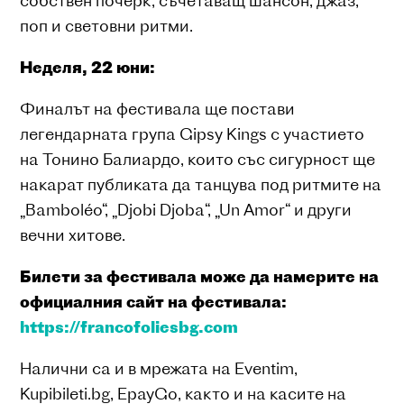
собствен почерк, съчетаващ шансон, джаз,
поп и световни ритми.
Неделя, 22 юни:
Финалът на фестивала ще постави
легендарната група Gipsy Kings с участието
на Тонино Балиардо, които със сигурност ще
накарат публиката да танцува под ритмите на
„Bamboléo“, „Djobi Djoba“, „Un Amor“ и други
вечни хитове.
Билети за фестивала може да намерите на
официалния сайт на фестивала:
https://francofoliesbg.com
Налични са и в мрежата на Eventim,
Kupibileti.bg, EpayGo, както и на касите на