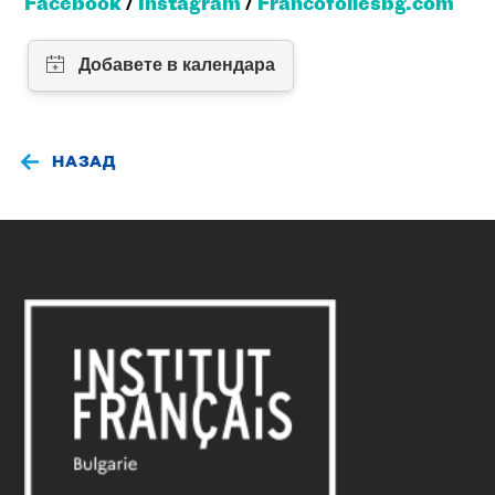
Facebook
/
Instagram
/
Francofoliesbg.com
НАЗАД