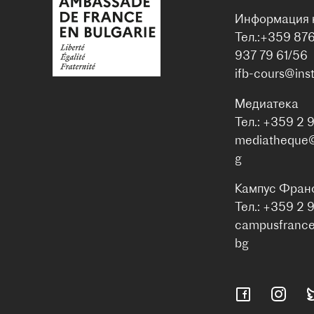
Информация 
Тел.:+359 87
937 79 61/56
ifb-cours@inst
Медиатека
Тел.: +359 2 
mediatheque@i
g
Кампус Фран
Тел.: +359 2 
campusfrance@
bg