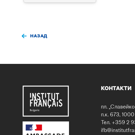
НАЗАД
КОНТАКТИ
пл. „Славейко
п.к. 673, 100
Тел. +359 2 9
ifb@institutfr