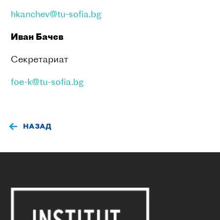
hkanchev@tu-sofia.bg
Иван Бачев
Секретариат
foe-k@tu-sofia.bg
НАЗАД