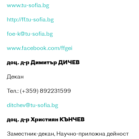
www.tu-sofia.bg
http://ff.tu-sofia.bg
foe-k@tu-sofia.bg
www.facebook.com/ffgei
доц. д-р Димитър ДИЧЕВ
Декан
Тел.: (+359) 892231599
ditchev@tu-sofia.bg
доц. д-р Християн КЪНЧЕВ
Заместник-декан, Научно-приложна дейност