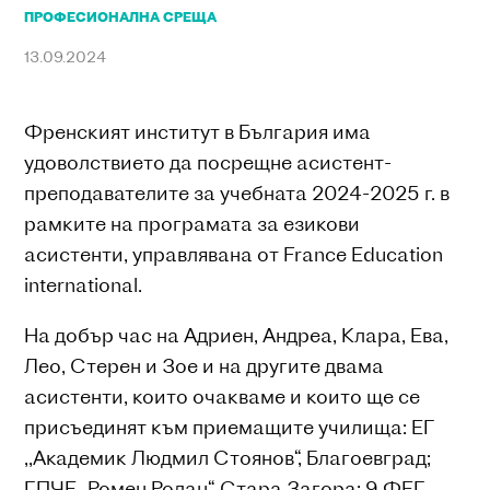
ПРОФЕСИОНАЛНА СРЕЩА
13.09.2024
Френският институт в България има
удоволствието да посрещне асистент-
преподавателите за учебната 2024-2025 г. в
рамките на програмата за езикови
асистенти, управлявана от France Education
international.
На добър час на Адриен, Андреа, Клара, Ева,
Лео, Стерен и Зое и на другите двама
асистенти, които очакваме и които ще се
присъединят към приемащите училища: ЕГ
,,Академик Людмил Стоянов“, Благоевград;
ГПЧЕ „Ромен Ролан“, Стара Загора; 9 ФЕГ