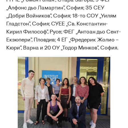
„Алфонс дьо Ламартин“, София; 35 СЕУ
„Добри Войников“, София; 18-то СОУ „Уилям
Гладстон“, София; СУЕЕ „Св. Константин-
Кирил Философ“, Русе; ФЕГ „Антоан дьо Сент-
Екзюпери“, Пловдив; 4 ЕГ „Фредерик Жолио –
Кюри“, Варна и 20 ОУ „Тодор Минков“, София.