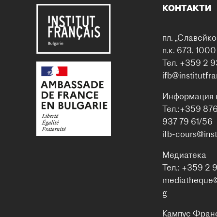
КОНТАКТИ
пл. „Славейко
п.к. 673, 100
Тел. +359 2 9
ifb@institutfr
Информация 
Тел.:+359 87
937 79 61/56
ifb-cours@inst
Медиатека
Тел.: +359 2 
mediatheque@i
g
Кампус Фран