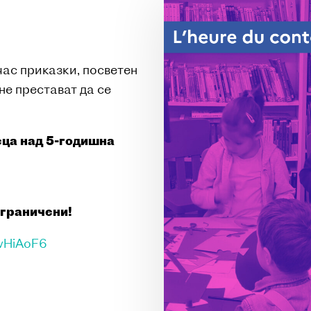
час приказки, посветен
 не престават да се
ца над 5-годишна
ограничени!
gwHiAoF6