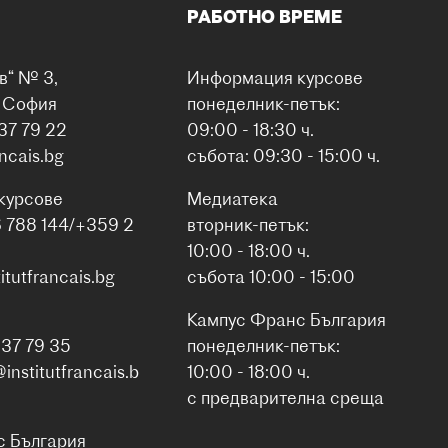
РАБОТНО ВРЕМЕ
в“ № 3,
Информация курсове
0 София
понеделник-петък:
37 79 22
09:00 - 18:30 ч.
ancais.bg
събота: 09:30 - 15:00 ч.
курсове
Медиатека
6 788 144/+359 2
вторник-петък:
10:00 - 18:00 ч.
itutfrancais.bg
събота 10:00 - 15:00
Кампус Франс България
937 79 35
понеделник-петък:
nstitutfrancais.b
10:00 - 18:00 ч.
с предварителна среща
с България