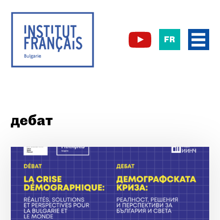
FR
дебат