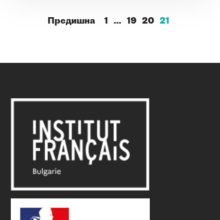
Предишна
1
…
19
20
21