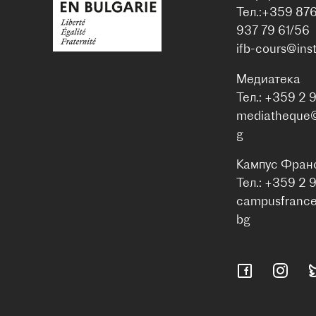
Тел.:+359 87
937 79 61/56
ifb-cours@inst
Медиатека
Тел.: +359 2 
mediatheque@i
g
Кампус Фран
Тел.: +359 2 
campusfrance@
bg