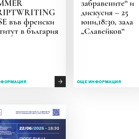
MMER
забравените“ и
RIPTWRITING
дискусия – 25
E във френски
юни,18:30, зала
титут в българия
„Славейков“
НФОРМАЦИЯ
ОЩЕ ИНФОРМАЦИЯ