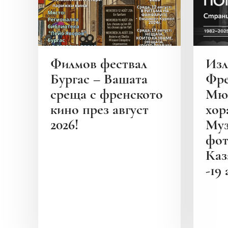
Филмов фествал
Изл
Бургас – Вашата
Фре
среща с френското
Мюр
кино през август
хора
2026!
Муз
фот
Каз
-19 