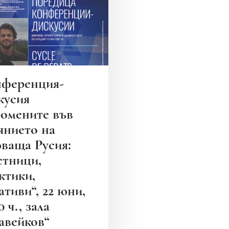
ференция-
кусия
омените във
янието на
ваща Русия:
стници,
ктики,
ативи“, 22 юни,
0 ч., зала
авейков“