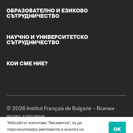
ОБРАЗОВАТЕЛНО И ЕЗИКОВО
СЪТРУДНИЧЕСТВО
НАУЧНО И УНИВЕРСИТЕТСКО
СЪТРУДНИЧЕСТВО
КОИ СМЕ НИЕ?
© 2026 Institut Français de Bulgarie – Всички
права запазени.
Уебсайтът използва “бисквитки”, за да
OK
БИСКВИТКИ
персонализира рекламите и анализ на