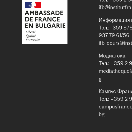
ifb@institutfr
Информация 
Тел.:+359 87
937 79 61/56
ifb-cours@inst
Медиатека
Тел.: +359 2 
mediatheque@i
g
Кампус Фран
Тел.: +359 2 
campusfrance@
bg