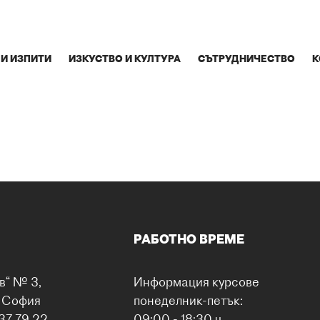
 И ИЗПИТИ
ИЗКУСТВО И КУЛТУРА
СЪТРУДНИЧЕСТВО
К
РАБОТНО ВРЕМЕ
в“ № 3,
Информация курсове
0 София
понеделник-петък:
37 79 22
09:00 - 18:30 ч.