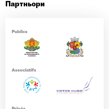
Партньори
Publics
Associatifs
Privés