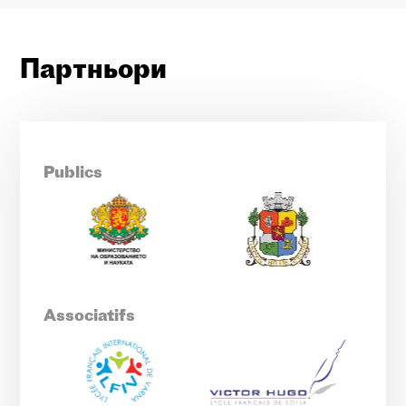
Партньори
Publics
Associatifs