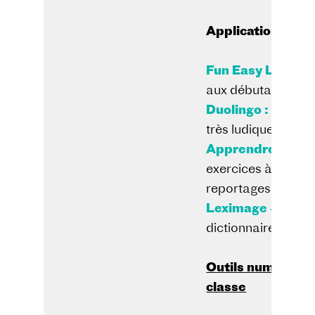
Applications pou
Fun Easy Learn :
aux débutants co
Duolingo :
6 lang
très ludique, dont 
Apprendre le fr
exercices à partir 
reportages (niveau
Leximage + :
créa
dictionnaire visuel
Outils numériques
classe