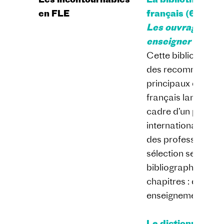
en FLE
français (63 page
Les ouvrages inc
enseigner le fran
Cette bibliographi
des recommandatio
principaux domain
français langue ét
cadre d’un partena
international (FEI)
des professeurs de 
sélection se veut a
bibliographie s’art
chapitres : didact
enseignement et pl
Le dictionnaire 