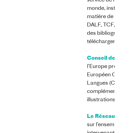
monde, institution
matière de formati
DALF, TCF, etc.). L
des bibliographies
télécharger
Conseil de l’Eur
l’Europe propose l
Européen Commun 
Langues (CECRL) a
complémentaires, l
illustrations par ni
Le Réseau Cano
sur l’ensemble du 
intervenant dans s