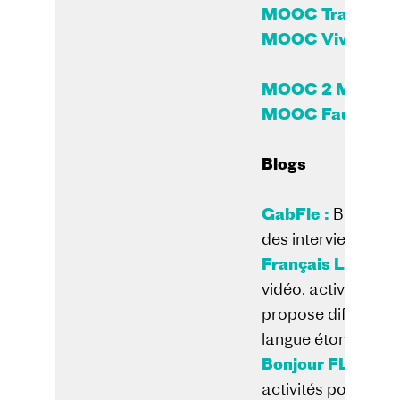
MOOC Travailler
MOOC Vivre et ac
MOOC 2 Move – le
MOOC Fautomaton
Blogs
GabFle :
Blog pou
des interviews de
Français Langue 
vidéo, activités, f
propose différents
langue étonnante
Bonjour FLE :
Blo
activités pour tou