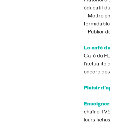
éducatif du média 
– Mettre en valeur 
formidable travail
– Publier des res
Le café du FLE
:
S
Café du FLE met en
l’actualité du FLE
encore des intervi
Plaisir d’appren
Enseigner le fran
chaîne TV5 Monde 
leurs fiches péda