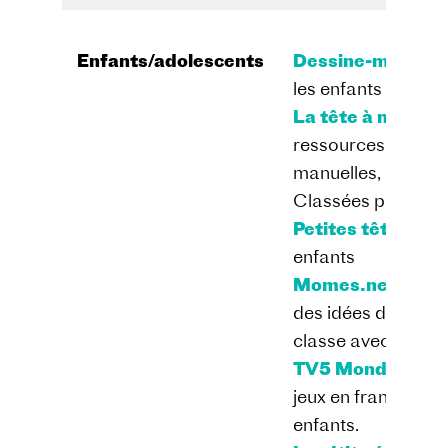
Enfants/adolescents
Dessine-moi une h
les enfants de mat
La tête à modeler
ressources, idées b
manuelles, recettes
Classées par thém
Petites têtes :
Ch
enfants
Momes.net :
Site
des idées d’activit
classe avec les e
TV5 Monde Plus
jeux en français ex
enfants.