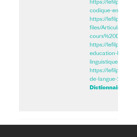
https://lefilplurili
codique-en-section
https://lefilplurilin
files/Articulati
cours%20DNL.pd
https://lefilplurili
education-bipluril
linguistiques
https://lefilplurili
de-langue-2-dans-
Dictionnaire bili