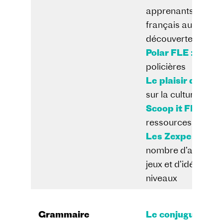
apprenants et ense
français au travers
découverte de la 
Polar FLE :
Activi
policières
Le plaisir d’appr
sur la culture fra
Scoop it FLE :
Pla
ressources FLE
Les Zexperts :
Ce
nombre d’articles,
jeux et d’idées pou
niveaux
Grammaire
Le conjugueur :
Tr