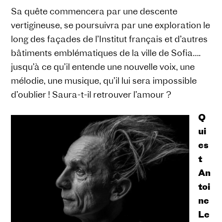
Sa quête commencera par une descente
vertigineuse, se poursuivra par une exploration le
long des façades de l’Institut français et d’autres
bâtiments emblématiques de la ville de Sofia….
jusqu’à ce qu’il entende une nouvelle voix, une
mélodie, une musique, qu’il lui sera impossible
d’oublier ! Saura-t-il retrouver l’amour ?
Q
ui
es
t
An
toi
ne
Le