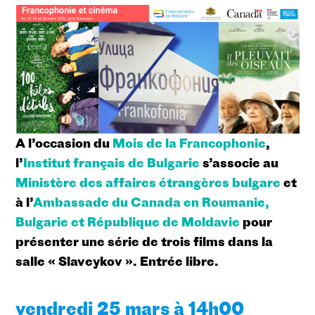
A l’occasion du
Mois de la Francophonie
,
l’
Institut français de Bulgarie
s’associe au
Ministère des affaires étrangères bulgare
et
à l’
Ambassade du Canada en Roumanie,
Bulgarie et République de Moldavie
pour
présenter une série de trois films dans la
salle « Slaveykov ». Entrée libre.
vendredi 25 mars à 14h00