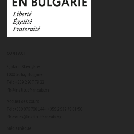
CONTACT
3, place Slaveykov
1000 Sofia, Bulgarie
Tél : +359 2 937 79 22
ifb@institutfrancais.bg
Accueil des cours
Tél :+359 876 788 144 - +359 2 937 79 61/56
ifb-cours@institutfrancais.bg
Médiathèque