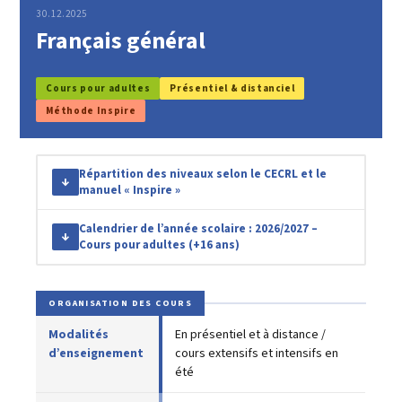
30.12.2025
Français général
Cours pour adultes
Présentiel & distanciel
Méthode Inspire
Répartition des niveaux selon le CECRL et le
↓
manuel « Inspire »
Calendrier de l’année scolaire : 2026/2027 –
↓
Cours pour adultes (+16 ans)
ORGANISATION DES COURS
Modalités
En présentiel et à distance /
d’enseignement
cours extensifs et intensifs en
été