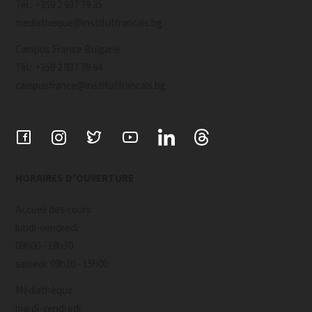
Tél : +359 2 937 79 35
mediatheque@institutfrancais.bg
Campus France Bulgarie
Tél.: +359 2 937 79 64
campusfrance@institutfrancais.bg
HORAIRES D’OUVERTURE
Accueil des cours
lundi-vendredi:
09h00 - 18h30
samedi: 09h30 - 15h00
Médiathèque
mardi-vendredi: