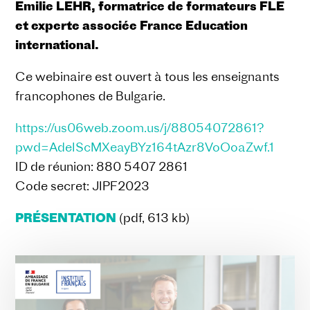
Emilie LEHR, formatrice de formateurs FLE
et experte associée France Education
international.
Ce webinaire est ouvert à tous les enseignants
francophones de Bulgarie.
https://us06web.zoom.us/j/88054072861?
pwd=AdeIScMXeayBYz164tAzr8VoOoaZwf.1
ID de réunion: 880 5407 2861
Code secret: JIPF2023
PRÉSENTATION
(pdf, 613 kb)