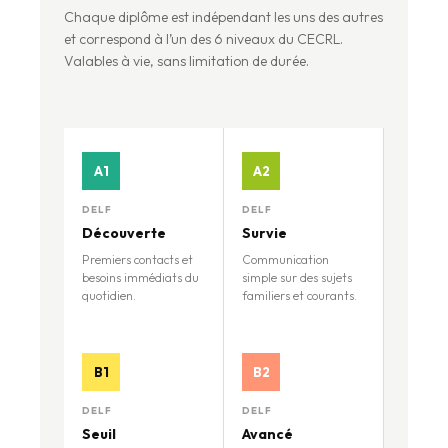
Chaque diplôme est indépendant les uns des autres
et correspond à l’un des 6 niveaux du CECRL.
Valables à vie, sans limitation de durée.
A1
A2
DELF
DELF
Découverte
Survie
Premiers contacts et
Communication
besoins immédiats du
simple sur des sujets
quotidien.
familiers et courants.
B1
B2
DELF
DELF
Seuil
Avancé