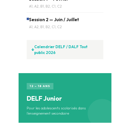
A1, A2, B1, B2, C1, C2
Session 2 — Juin / Juillet
A1, A2, B1, B2, C1, C2
Calendrier DELF / DALF Tout
public 2026
12 – 18 ANS
DELF Junior
Pour les adolescents scolarisés dans
l’enseignement secondaire