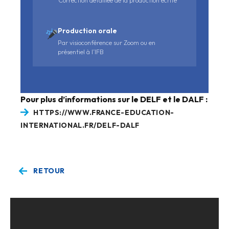
Correction détaillée de la production écrite
Production orale
Par visioconférence sur Zoom ou en
présentiel à l’IFB
Pour plus d’informations sur le DELF et le DALF :
HTTPS://WWW.FRANCE-EDUCATION-
INTERNATIONAL.FR/DELF-DALF
RETOUR