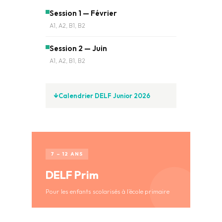
Session 1 — Février
A1, A2, B1, B2
Session 2 — Juin
A1, A2, B1, B2
Calendrier DELF Junior 2026
7 – 12 ANS
DELF Prim
Pour les enfants scolarisés à l’école primaire