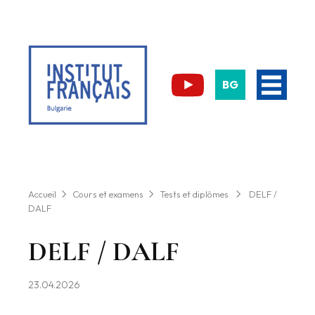
BG
Accueil
Cours et examens
Tests et diplômes
DELF /
DALF
DELF / DALF
23.04.2026