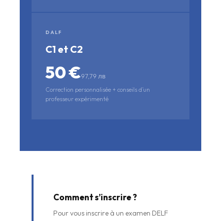
DALF
C1 et C2
50 €
97,79 лв
Correction personnalisée + conseils d’un
professeur expérimenté
Comment s’inscrire ?
Pour vous inscrire à un examen DELF