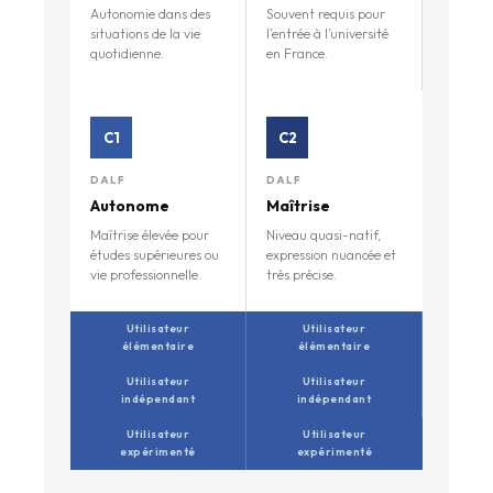
Autonomie dans des
Souvent requis pour
situations de la vie
l’entrée à l’université
quotidienne.
en France.
C1
C2
DALF
DALF
Autonome
Maîtrise
Maîtrise élevée pour
Niveau quasi-natif,
études supérieures ou
expression nuancée et
vie professionnelle.
très précise.
Utilisateur
Utilisateur
élémentaire
élémentaire
Utilisateur
Utilisateur
indépendant
indépendant
Utilisateur
Utilisateur
expérimenté
expérimenté