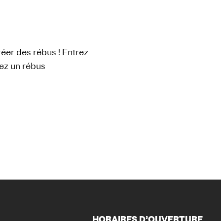
éer des rébus ! Entrez
rez un rébus
HORAIRES D’OUVERTURE