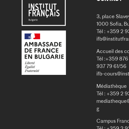
3, place Slave
1000 Sofia, Bu
Tél : +359 2 
ifb@institutfr
Accueil des c
Tél :+359 876
937 79 61/56
ifb-cours@inst
Médiathèque
Tél : +359 2 
mediatheque@i
g
Campus Franc
Tél.: +359 2 