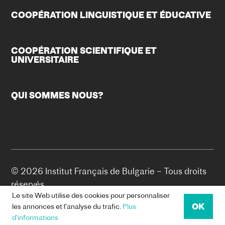
COOPÉRATION LINGUISTIQUE ET ÉDUCATIVE
COOPÉRATION SCIENTIFIQUE ET
UNIVERSITAIRE
QUI SOMMES NOUS?
© 2026 Institut Français de Bulgarie – Tous droits
réservés.
Le site Web utilise des cookies pour personnaliser
COOKIE POLICY
OK
les annonces et l'analyse du trafic.
Plus
d'informations