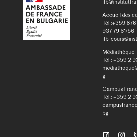
ifb@institutfr
Accueil des c
Tél :+359 876
937 79 61/56
ifb-cours@inst
Médiathèque
Tél : +359 2 
mediatheque@i
g
Campus Franc
Tél.: +359 2 
campusfrance@
bg