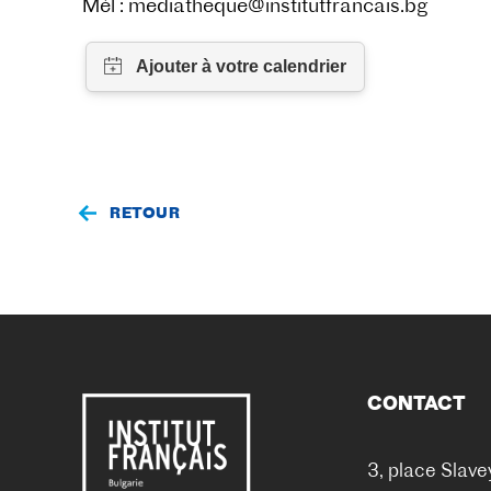
Mél : mediatheque@institutfrancais.bg
RETOUR
CONTACT
3, place Slave