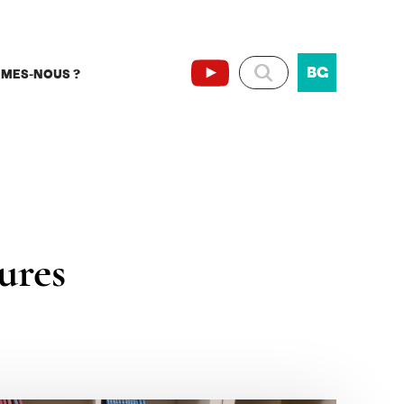
BG
MMES-NOUS ?
eures