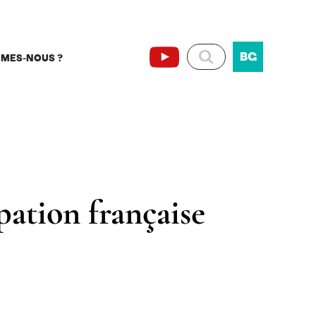
BG
MMES-NOUS ?
ipation française