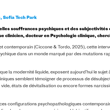
, Sofia Tech Park
elles souffrances psychiques et des subjectivités
 clinicien, docteur en Psychologie clinique, cherc
jet contemporain (Ciccone & Tordo, 2025), cette interv
psychique dans un monde marqué par des mutations rap
i que la modernité liquide, exposent aujourd’hui le suje
iniques semblent témoigner de processus de désubjectiva
 vide, états de dévitalisation ou encore formes narcissiq
es configurations psychopathologiques contemporaine