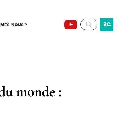
BG
MMES-NOUS ?
 du monde :