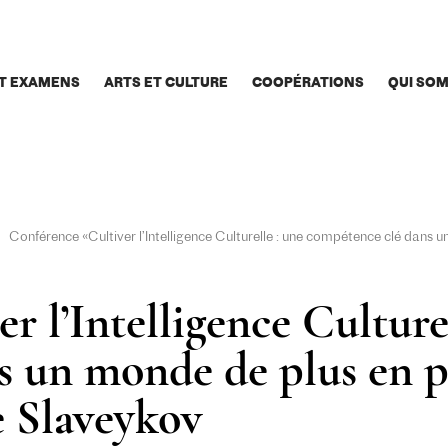
T EXAMENS
ARTS ET CULTURE
COOPÉRATIONS
QUI SO
Conférence «Cultiver l’Intelligence Culturelle : une compétence clé dans un 
 l’Intelligence Culturel
 un monde de plus en plu
le Slaveykov