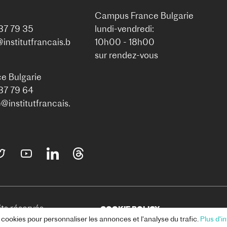
Campus France Bulgarie
937 79 35
lundi-vendredi:
nstitutfrancais.b
10h00 - 18h00
sur rendez-vous
e Bulgarie
937 79 64
institutfrancais.
ts réservés.
COOKIE POLICY
 cookies pour personnaliser les annonces et l'analyse du trafic.
Plus d'i