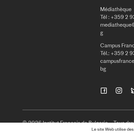
Médiathèque
Tél : +359 2 
mediatheque@i
g
Campus Franc
Tél.: +359 2 
campusfrance@
bg
© 2026 Institut Français de Bulgarie – Tous droi
Le site Web utilise des