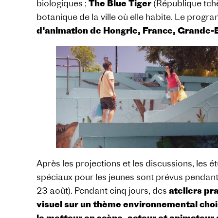
biologiques ;
The Blue Tiger
(République tchèq
botanique de la ville où elle habite. Le pr
d’animation de Hongrie, France, Grande-B
Après les projections et les discussions, les é
spéciaux pour les jeunes sont prévus pendant le
23 août). Pendant cinq jours, des
ateliers pr
visuel sur un thème environnemental choi
le metteur en scène, acteur et animateur