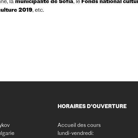
ne, la
municipalité de Sofia
, le
Fonds national cultu
culture 2019
, etc.
HORAIRES D’OUVERTURE
ykov
Accueil des cours
lgarie
lundi-vendredi: