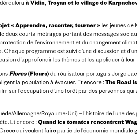
e déroulera
à Vidin, Troyan et le village de Karpache
ojet « Apprendre, raconter, tourner »
les jeunes de 
n de deux courts-métrages portant des messages socia
la protection de l’environnement et du changement clima
 Chaque programme est suivi d’une discussion et d’un a
ccasion d’approfondir les thèmes et les appliquer à leur 
tons
Flores
(Fleurs)
du réalisateur portugais Jorge Jaco
ligent la population à évacuer. Et encore :
The Road Is
 film sur l’occupation d’une forêt par des personnes qu
ède/Allemagne/Royaume-Uni) – l’histoire de l’une des p
te. Et encore :
Quand les tomates rencontrent Wa
Grèce qui veulent faire partie de l’économie mondiale 