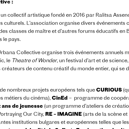
tive :
un collectif artistique fondé en 2016 par Ralitsa Assen
 culturels. L’association organise divers événements cul
 des classes de maître et d’autres forums éducatifs en 
s le pays.
rbana Collective organise trois événements annuels ma
ic, le
Theatre of Wonder
, un festival d’art et de science,
s créateurs de contenu créatif du monde entier, qui se d
 de nombreux projets européens tels que
CURIOUS
(qu
es métiers du cinéma),
CinEd
– programme de coopéra
 ans de jeunesse
(un programme d’ateliers de créati
ortraying Our City,
RE – IMAGINE
(arts de la scène et
antes institutions bulgares et européennes telles que 