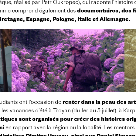
ue, réalisé par Petr Oukropec), qui raconte l’histoire d’
ogramme comprend également des
documentaires, des f
retagne, Espagne, Pologne, Italie et Allemagne.
tudiants ont l’occasion de
renter dans la peau des art
s vacances d’été à Troyan (du 1er au 5 juillet), à Karpac
atiques sont organisés pour créer des histoires orig
si
en rapport avec la région ou la localité. Les mentors 
 d’ateliers Dimitar Uzunov, ainsi que Daniel Simeo